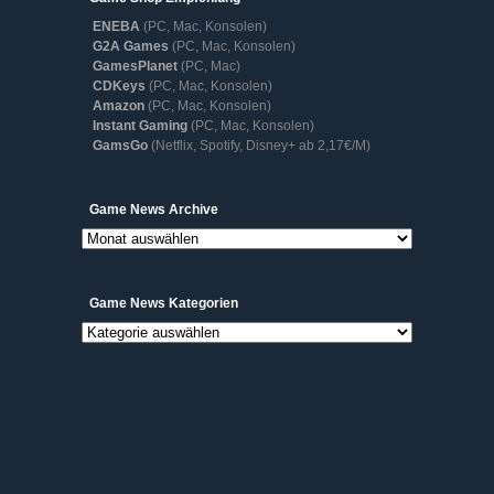
ENEBA
(PC, Mac, Konsolen)
G2A Games
(PC, Mac, Konsolen)
GamesPlanet
(PC, Mac)
CDKeys
(PC, Mac, Konsolen)
Amazon
(PC, Mac, Konsolen)
Instant Gaming
(PC, Mac, Konsolen)
GamsGo
(Netflix, Spotify, Disney+ ab 2,17€/M)
Game
Game News Archive
News
Archive
Game News Kategorien
Game
News
Kategorien