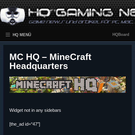
HQBoard
HQ MENÜ
MC HQ – MineCraft
Headquarters
Widget not in any sidebars
[the_ad id=“47″]