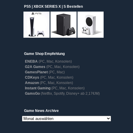
PS5 | XBOX SERIES X | S Bestellen
Game Shop Empfehlung
ENEBA
(PC, Mac, Konsolen)
G2A Games
(PC, Mac, Konsolen)
GamesPlanet
(PC, Mac)
CDKeys
(PC, Mac, Konsolen)
Amazon
(PC, Mac, Konsolen)
Instant Gaming
(PC, Mac, Konsolen)
GamsGo
(Netflix, Spotify, Disney+ ab 2,17€/M)
Game
Game News Archive
News
Archive