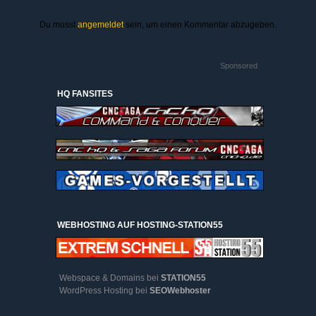
Du musst
angemeldet
sein, um einen Kommentar abzugeben.
Sponsored
HQ FANSITES
WEBHOSTING AUF HOSTING-STATION55
Webspace & Domains bei
STATION55
WordPress Hosting bei
SEOWebhoster