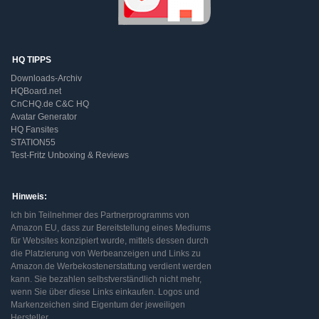
HQ TIPPS
Downloads-Archiv
HQBoard.net
CnCHQ.de C&C HQ
Avatar Generator
HQ Fansites
STATION55
Test-Fritz Unboxing & Reviews
Hinweis:
Ich bin Teilnehmer des Partnerprogramms von
Amazon EU, dass zur Bereitstellung eines Mediums
für Websites konzipiert wurde, mittels dessen durch
die Platzierung von Werbeanzeigen und Links zu
Amazon.de Werbekostenerstattung verdient werden
kann. Sie bezahlen selbstverständlich nicht mehr,
wenn Sie über diese Links einkaufen. Logos und
Markenzeichen sind Eigentum der jeweiligen
Hersteller.