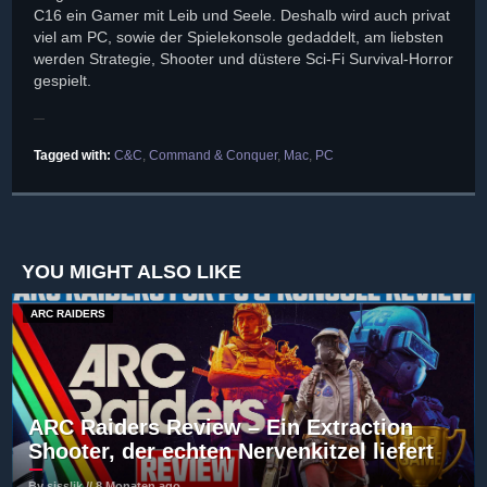
C16 ein Gamer mit Leib und Seele. Deshalb wird auch privat
viel am PC, sowie der Spielekonsole gedaddelt, am liebsten
werden Strategie, Shooter und düstere Sci-Fi Survival-Horror
gespielt.
Tagged with:
C&C
,
Command & Conquer
,
Mac
,
PC
YOU MIGHT ALSO LIKE
ARC RAIDERS
ARC Raiders Review – Ein Extraction
Shooter, der echten Nervenkitzel liefert
By sisslik // 8 Monaten ago