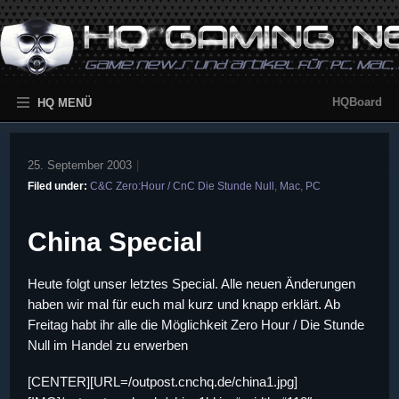
HQBoard
HQ MENÜ
25. September 2003
|
Filed under:
C&C Zero:Hour / CnC Die Stunde Null
,
Mac
,
PC
China Special
Heute folgt unser letztes Special. Alle neuen Änderungen
haben wir mal für euch mal kurz und knapp erklärt. Ab
Freitag habt ihr alle die Möglichkeit Zero Hour / Die Stunde
Null im Handel zu erwerben
[CENTER][URL=/outpost.cnchq.de/china1.jpg]