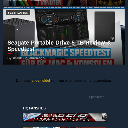
FESTPLATTEN
Seagate Portable Drive 5 TB Review &
Speedtest
By sisslik // 2 Jahren ago
Du musst
angemeldet
sein, um einen Kommentar abzugeben.
Sponsored
HQ FANSITES