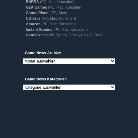
ENEBA
(PC, Mac, Konsolen)
G2A Games
(PC, Mac, Konsolen)
GamesPlanet
(PC, Mac)
CDKeys
(PC, Mac, Konsolen)
Amazon
(PC, Mac, Konsolen)
Instant Gaming
(PC, Mac, Konsolen)
GamsGo
(Netflix, Spotify, Disney+ ab 2,17€/M)
Game
Game News Archive
News
Archive
Game News Kategorien
Game
News
Kategorien