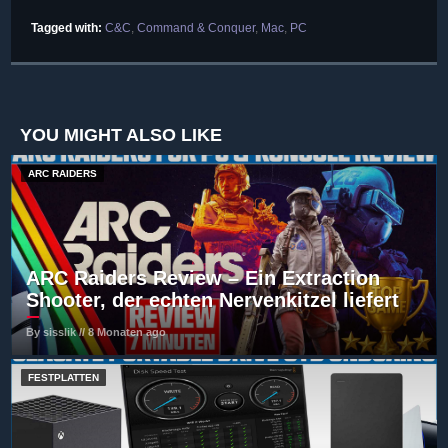
Tagged with:
C&C
,
Command & Conquer
,
Mac
,
PC
YOU MIGHT ALSO LIKE
ARC RAIDERS
ARC Raiders Review – Ein Extraction
Shooter, der echten Nervenkitzel liefert
By sisslik // 8 Monaten ago
FESTPLATTEN