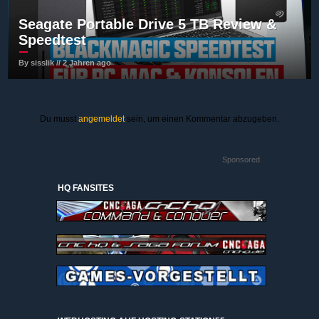
Seagate Portable Drive 5 TB Review &
Speedtest
By sisslik // 2 Jahren ago
Du musst
angemeldet
sein, um einen Kommentar abzugeben.
Sponsored
HQ FANSITES