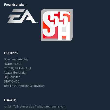
Freundschaften
HQ TIPPS
Downloads-Archiv
HQBoard.net
CnCHQ.de C&C HQ
Avatar Generator
HQ Fansites
STATION55
Test-Fritz Unboxing & Reviews
Hinweis:
Ich bin Teilnehmer des Partnerprogramms von