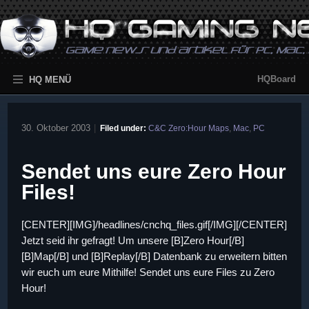
HQBoard
HQ MENÜ
30. Oktober 2003
|
Filed under:
C&C Zero:Hour Maps
,
Mac
,
PC
Sendet uns eure Zero Hour
Files!
[CENTER][IMG]/headlines/cnchq_files.gif[/IMG][/CENTER]
Jetzt seid ihr gefragt! Um unsere [B]Zero Hour[/B]
[B]Map[/B] und [B]Replay[/B] Datenbank zu erweitern bitten
wir euch um eure Mithilfe! Sendet uns eure Files zu Zero
Hour!