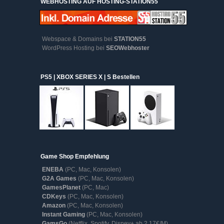
WEBHOSTING AUF HOSTING-STATION55
Webspace & Domains bei
STATION55
WordPress Hosting bei
SEOWebhoster
PS5 | XBOX SERIES X | S Bestellen
Game Shop Empfehlung
ENEBA
(PC, Mac, Konsolen)
G2A Games
(PC, Mac, Konsolen)
GamesPlanet
(PC, Mac)
CDKeys
(PC, Mac, Konsolen)
Amazon
(PC, Mac, Konsolen)
Instant Gaming
(PC, Mac, Konsolen)
GamsGo
(Netflix, Spotify, Disney+ ab 2,17€/M)