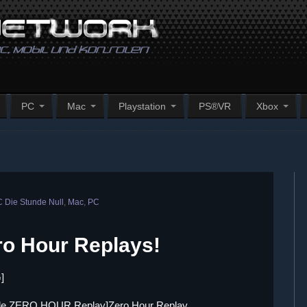
PC
Mac
Playstation
PS®VR
Xbox
 Die Stunde Null
,
Mac
,
PC
ro Hour Replays!
]
e ZERO HOUR Replay]Zero Hour Replay