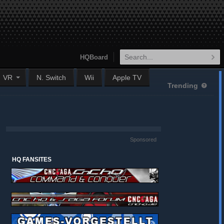
HQBoard
VR
N. Switch
Wii
Apple TV
Trending
Sponsored
HQ FANSITES