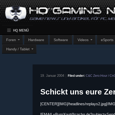
HQ MENÜ
Foren
Hardware
Software
Videos
eSports
Handy / Tablet
19. Januar 2004
|
Filed under:
C&C Zero:Hour / CnC
Schickt uns eure Ze
[CENTER][IMG]/headlines/replays2.jpg[/IMG
[EMAIL=BurnXout@cnchq.de?subject=Send