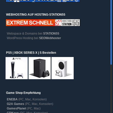
WEBHOSTING AUF HOSTING-STATION55
Webspace & Domains bei
STATION55
WordPress Hosting bei
SEOWebhoster
PS5 | XBOX SERIES X | S Bestellen
Game Shop Empfehlung
ENEBA
(PC, Mac, Konsolen)
G2A Games
(PC, Mac, Konsolen)
GamesPlanet
(PC, Mac)
CDKeys
(PC, Mac, Konsolen)