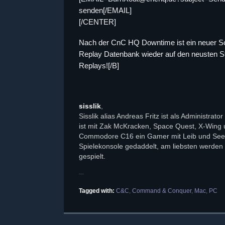
senden[/EMAIL]
[/CENTER]
Nach der CnC HQ Downtime ist ein neuer Sch
Replay Datenbank wieder auf den neusten St
Replays![/B]
sisslik
,
Sisslik alias Andreas Fritz ist als Administra
ist mit Zak McKracken, Space Quest, X-Wing
Commodore C16 ein Gamer mit Leib und Seele.
Spielekonsole gedaddelt, am liebsten werden S
gespielt.
Tagged with:
C&C
,
Command & Conquer
,
Mac
,
PC