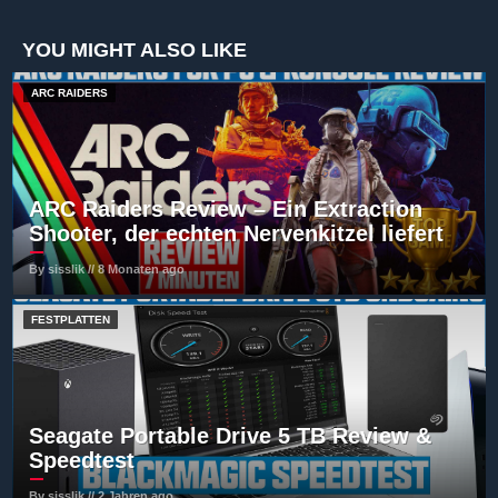
YOU MIGHT ALSO LIKE
ARC RAIDERS
ARC Raiders Review – Ein Extraction
Shooter, der echten Nervenkitzel liefert
By sisslik // 8 Monaten ago
FESTPLATTEN
Seagate Portable Drive 5 TB Review &
Speedtest
By sisslik // 2 Jahren ago