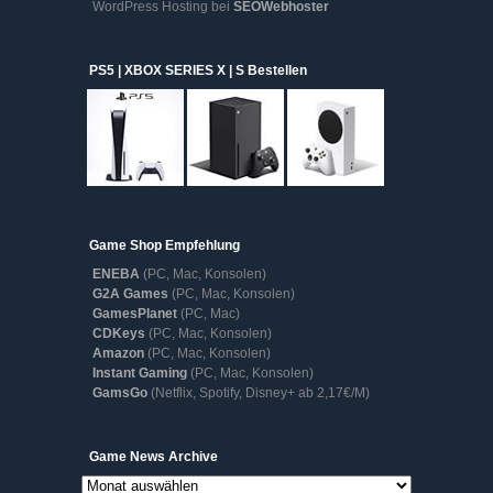
WordPress Hosting bei
SEOWebhoster
PS5 | XBOX SERIES X | S Bestellen
Game Shop Empfehlung
ENEBA
(PC, Mac, Konsolen)
G2A Games
(PC, Mac, Konsolen)
GamesPlanet
(PC, Mac)
CDKeys
(PC, Mac, Konsolen)
Amazon
(PC, Mac, Konsolen)
Instant Gaming
(PC, Mac, Konsolen)
GamsGo
(Netflix, Spotify, Disney+ ab 2,17€/M)
Game
Game News Archive
News