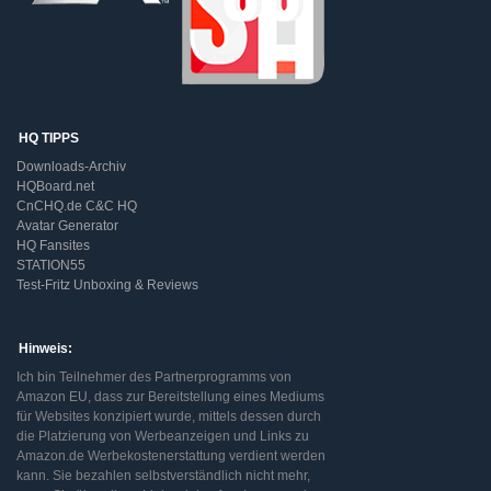
HQ TIPPS
Downloads-Archiv
HQBoard.net
CnCHQ.de C&C HQ
Avatar Generator
HQ Fansites
STATION55
Test-Fritz Unboxing & Reviews
Hinweis:
Ich bin Teilnehmer des Partnerprogramms von
Amazon EU, dass zur Bereitstellung eines Mediums
für Websites konzipiert wurde, mittels dessen durch
die Platzierung von Werbeanzeigen und Links zu
Amazon.de Werbekostenerstattung verdient werden
kann. Sie bezahlen selbstverständlich nicht mehr,