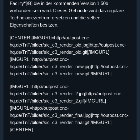
Facility“[/B] die in der kommenden Version 1.50b
vorhanden sein wird. Dieses Gebäude wird das reguläre
Technologiezentrum ersetzen und die selben
Eigenschaften besitzen.
[CENTER][IMGURL=http://outpost.cnc-
hq.de/TnT/bilder/sic_c3_render_old.jpg]http://outpost.cnc-
hq.de/TnT/bilder/sic_c3_render_old.gif[/IMGURL]
[IMGURL=http://outpost.cnc-
hq.de/TnT/bilder/sic_c3_render_new.jpg]http://outpost.cnc-
hq.de/TnT/bilder/sic_c3_render_new.gif[/IMGURL]
[IMGURL=http://outpost.cnc-
hq.de/TnT/bilder/sic_c3_render_2.jpg]http://outpost.cnc-
hq.de/TnT/bilder/sic_c3_render_2.gif[/IMGURL]
[IMGURL=http://outpost.cnc-
hq.de/TnT/bilder/sic_c3_render_final.jpg]http://outpost.cnc-
hq.de/TnT/bilder/sic_c3_render_final.gif[/IMGURL]
[/CENTER]