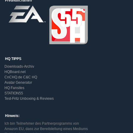
Freundschaften
HQ TIPPS
Downloads-Archiv
HQBoard.net
CnCHQ.de C&C HQ
Avatar Generator
HQ Fansites
STATION55
Test-Fritz Unboxing & Reviews
Hinweis:
Ich bin Teilnehmer des Partnerprogramms von
Amazon EU, dass zur Bereitstellung eines Mediums