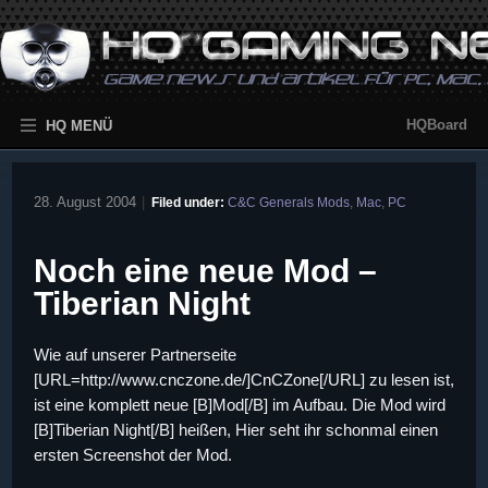
HQBoard
HQ MENÜ
28. August 2004
|
Filed under:
C&C Generals Mods
,
Mac
,
PC
Noch eine neue Mod –
Tiberian Night
Wie auf unserer Partnerseite
[URL=http://www.cnczone.de/]CnCZone[/URL] zu lesen ist,
ist eine komplett neue [B]Mod[/B] im Aufbau. Die Mod wird
[B]Tiberian Night[/B] heißen, Hier seht ihr schonmal einen
ersten Screenshot der Mod.