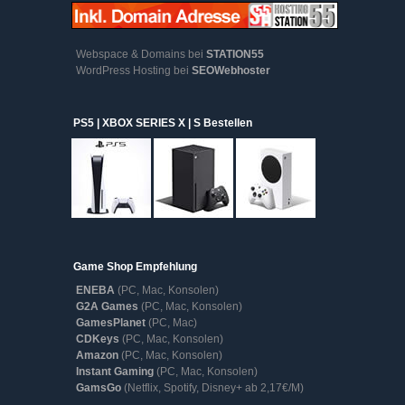
Webspace & Domains bei
STATION55
WordPress Hosting bei
SEOWebhoster
PS5 | XBOX SERIES X | S Bestellen
Game Shop Empfehlung
ENEBA
(PC, Mac, Konsolen)
G2A Games
(PC, Mac, Konsolen)
GamesPlanet
(PC, Mac)
CDKeys
(PC, Mac, Konsolen)
Amazon
(PC, Mac, Konsolen)
Instant Gaming
(PC, Mac, Konsolen)
GamsGo
(Netflix, Spotify, Disney+ ab 2,17€/M)