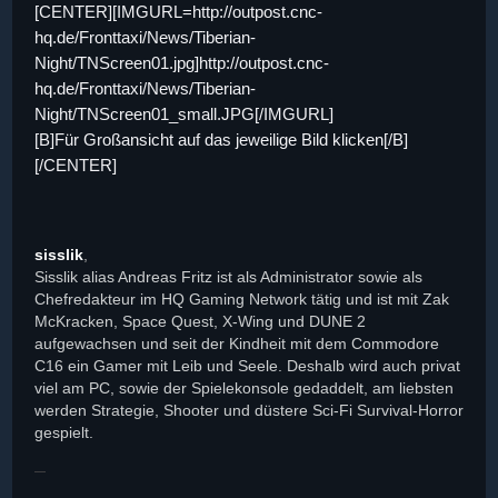
[CENTER][IMGURL=http://outpost.cnc-
hq.de/Fronttaxi/News/Tiberian-
Night/TNScreen01.jpg]http://outpost.cnc-
hq.de/Fronttaxi/News/Tiberian-
Night/TNScreen01_small.JPG[/IMGURL]
[B]Für Großansicht auf das jeweilige Bild klicken[/B]
[/CENTER]
sisslik
,
Sisslik alias Andreas Fritz ist als Administrator sowie als
Chefredakteur im HQ Gaming Network tätig und ist mit Zak
McKracken, Space Quest, X-Wing und DUNE 2
aufgewachsen und seit der Kindheit mit dem Commodore
C16 ein Gamer mit Leib und Seele. Deshalb wird auch privat
viel am PC, sowie der Spielekonsole gedaddelt, am liebsten
werden Strategie, Shooter und düstere Sci-Fi Survival-Horror
gespielt.