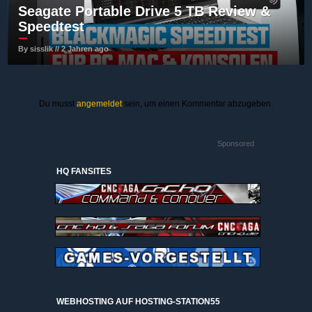
Seagate Portable Drive 5 TB Review &
Speedtest
By sisslik // 2 Jahren ago
Du musst
angemeldet
sein, um einen Kommentar abzugeben.
Sponsored
HQ FANSITES
WEBHOSTING AUF HOSTING-STATION55