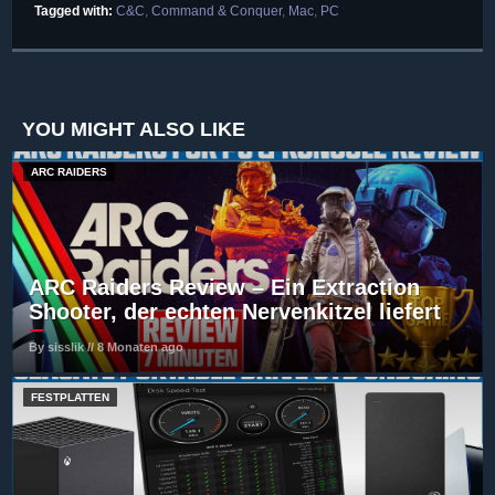
Tagged with:
C&C
,
Command & Conquer
,
Mac
,
PC
YOU MIGHT ALSO LIKE
ARC RAIDERS
ARC Raiders Review – Ein Extraction
Shooter, der echten Nervenkitzel liefert
By sisslik // 8 Monaten ago
FESTPLATTEN