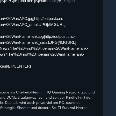
n [B]APC[/B] und den [B]Flametank[/B] zeigen.
an%20War/APC.jpg]http://outpost.cnc-
erian%20War/APC_small.JPG[/IMGURL]
an%20War/FlameTank.jpg]http://outpost.cnc-
erian%20War/FlameTank_small.JPG[/IMGURL]
xi/News/The%20First%20Tiberian%20War/FlameTank-
xi/News/The%20First%20Tiberian%20War/FlameTank-
icken[/B][/CENTER]
tor sowie als Chefredakteur im HQ Gaming Network tätig und
 und DUNE 2 aufgewachsen und seit der Kindheit mit dem
 Deshalb wird auch privat viel am PC, sowie der
trategie, Shooter und düstere Sci-Fi Survival-Horror