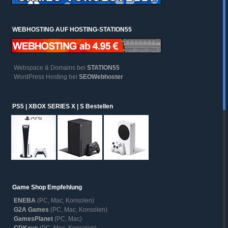
WEBHOSTING AUF HOSTING-STATION55
Webspace & Domains bei
STATION55
WordPress Hosting bei
SEOWebhoster
PS5 | XBOX SERIES X | S Bestellen
Game Shop Empfehlung
ENEBA
(PC, Mac, Konsolen)
G2A Games
(PC, Mac, Konsolen)
GamesPlanet
(PC, Mac)
CDKeys
(PC, Mac, Konsolen)