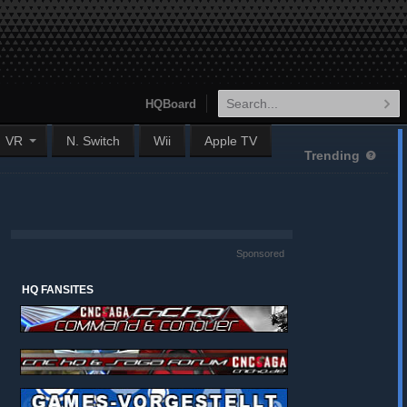
HQBoard
VR
N. Switch
Wii
Apple TV
Trending
Sponsored
HQ FANSITES