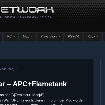
PC
Mac
Playstation
PS®VR
Xbox
 Mods
,
Mac
,
PC
War – APC+Flametank
on der [B]Zero Hour -Mod[/B]
erian War[/URL] für euch. Denn im Forum der Mod wurden