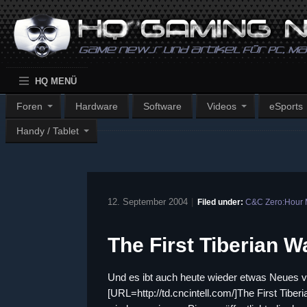
HQ MENÜ
Foren
Hardware
Software
Videos
eSports
Handy / Tablet
12. September 2004
|
Filed under:
C&C Zero:Hour
The First Tiberian 
Und es ibt auch heute wieder etwas Neues v
[URL=http://td.cncintell.com/]The First Tib