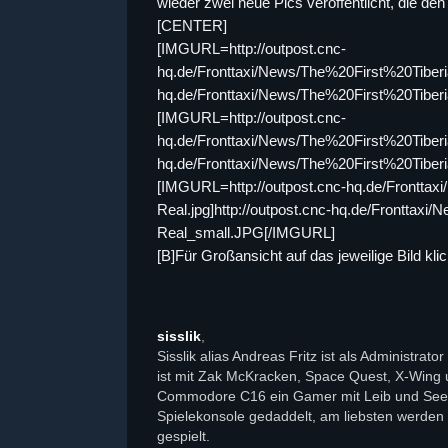
wieder zwei neue Pics veröffentlicht, die de
[CENTER]
[IMGURL=http://outpost.cnc-
hq.de/Fronttaxi/News/The%20First%20Tiberi
hq.de/Fronttaxi/News/The%20First%20Tib
[IMGURL=http://outpost.cnc-
hq.de/Fronttaxi/News/The%20First%20Tiberi
hq.de/Fronttaxi/News/The%20First%20Tib
[IMGURL=http://outpost.cnc-hq.de/Frontta
Real.jpg]http://outpost.cnc-hq.de/Frontta
Real_small.JPG[/IMGURL]
[B]Für Großansicht auf das jeweilige Bild kl
sisslik
,
Sisslik alias Andreas Fritz ist als Administra
ist mit Zak McKracken, Space Quest, X-Wing
Commodore C16 ein Gamer mit Leib und Seele.
Spielekonsole gedaddelt, am liebsten werden S
gespielt.