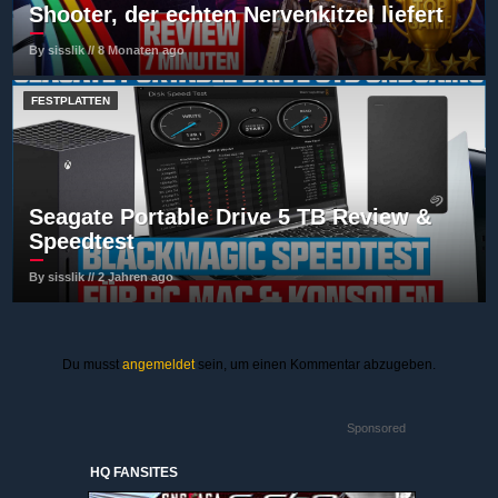
Shooter, der echten Nervenkitzel liefert
By sisslik // 8 Monaten ago
FESTPLATTEN
Seagate Portable Drive 5 TB Review &
Speedtest
By sisslik // 2 Jahren ago
Du musst
angemeldet
sein, um einen Kommentar abzugeben.
Sponsored
HQ FANSITES