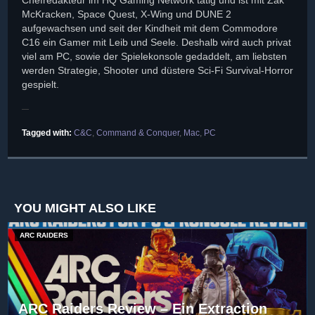
Chefredakteur im HQ Gaming Network tätig und ist mit Zak
McKracken, Space Quest, X-Wing und DUNE 2
aufgewachsen und seit der Kindheit mit dem Commodore
C16 ein Gamer mit Leib und Seele. Deshalb wird auch privat
viel am PC, sowie der Spielekonsole gedaddelt, am liebsten
werden Strategie, Shooter und düstere Sci-Fi Survival-Horror
gespielt.
Tagged with:
C&C
,
Command & Conquer
,
Mac
,
PC
YOU MIGHT ALSO LIKE
ARC RAIDERS
ARC Raiders Review – Ein Extraction