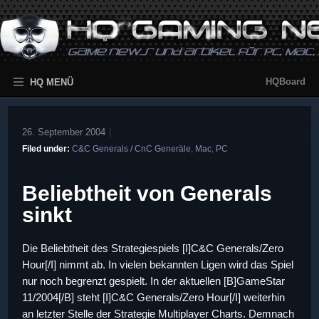
HQBoard
HQ MENÜ
26. September 2004
|
Filed under:
C&C Generals / CnC Generäle
,
Mac
,
PC
Beliebtheit von Generals
sinkt
Die Beliebtheit des Strategiespiels [I]C&C Generals/Zero
Hour[/I] nimmt ab. In vielen bekannten Ligen wird das Spiel
nur noch begrenzt gespielt. In der aktuellen [B]GameStar
11/2004[/B] steht [I]C&C Generals/Zero Hour[/I] weiterhin
an letzter Stelle der Strategie Multiplayer Charts. Demnach