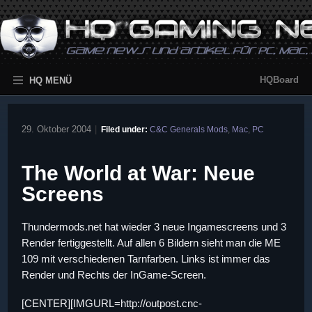
HQBoard
HQ MENÜ
29. Oktober 2004
|
Filed under:
C&C Generals Mods
,
Mac
,
PC
The World at War: Neue
Screens
Thundermods.net hat wieder 3 neue Ingamescreens und 3
Render fertiggestellt. Auf allen 6 Bildern sieht man die ME
109 mit verschiedenen Tarnfarben. Links ist immer das
Render und Rechts der InGame-Screen.
[CENTER][IMGURL=http://outpost.cnc-