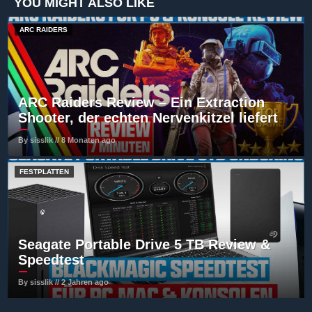
YOU MIGHT ALSO LIKE
ARC RAIDERS
ARC Raiders Review – Ein Extraction
Shooter, der echten Nervenkitzel liefert
By sisslik // 8 Monaten ago
FESTPLATTEN
Seagate Portable Drive 5 TB Review &
Speedtest
By sisslik // 2 Jahren ago