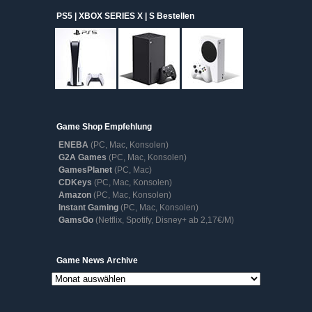
PS5 | XBOX SERIES X | S Bestellen
Game Shop Empfehlung
ENEBA
(PC, Mac, Konsolen)
G2A Games
(PC, Mac, Konsolen)
GamesPlanet
(PC, Mac)
CDKeys
(PC, Mac, Konsolen)
Amazon
(PC, Mac, Konsolen)
Instant Gaming
(PC, Mac, Konsolen)
GamsGo
(Netflix, Spotify, Disney+ ab 2,17€/M)
Game
Game News Archive
News
Archive