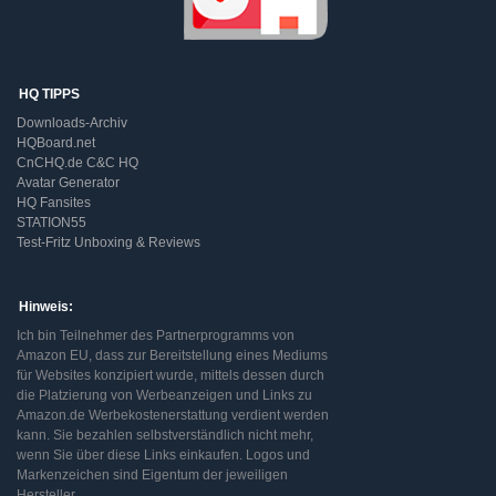
HQ TIPPS
Downloads-Archiv
HQBoard.net
CnCHQ.de C&C HQ
Avatar Generator
HQ Fansites
STATION55
Test-Fritz Unboxing & Reviews
Hinweis:
Ich bin Teilnehmer des Partnerprogramms von
Amazon EU, dass zur Bereitstellung eines Mediums
für Websites konzipiert wurde, mittels dessen durch
die Platzierung von Werbeanzeigen und Links zu
Amazon.de Werbekostenerstattung verdient werden
kann. Sie bezahlen selbstverständlich nicht mehr,
wenn Sie über diese Links einkaufen. Logos und
Markenzeichen sind Eigentum der jeweiligen
Hersteller.