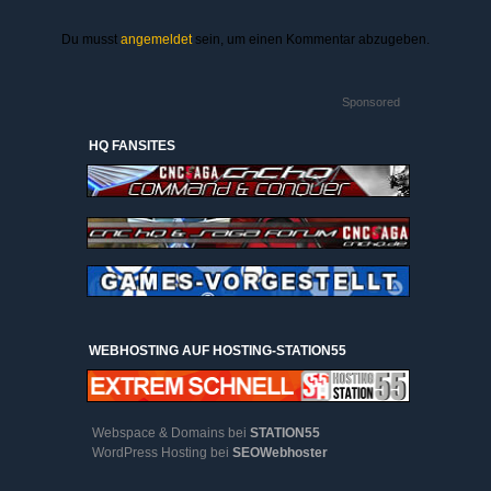
Du musst
angemeldet
sein, um einen Kommentar abzugeben.
Sponsored
HQ FANSITES
WEBHOSTING AUF HOSTING-STATION55
Webspace & Domains bei
STATION55
WordPress Hosting bei
SEOWebhoster