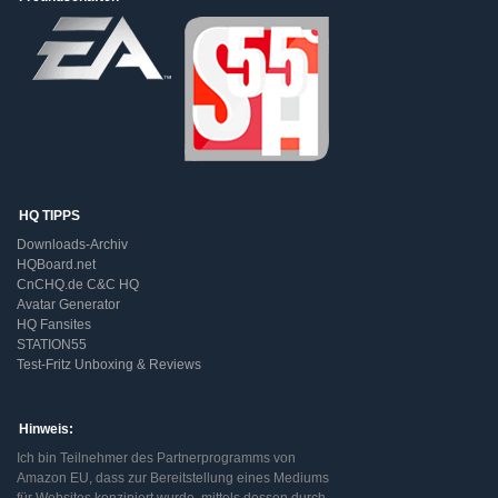
HQ TIPPS
Downloads-Archiv
HQBoard.net
CnCHQ.de C&C HQ
Avatar Generator
HQ Fansites
STATION55
Test-Fritz Unboxing & Reviews
Hinweis:
Ich bin Teilnehmer des Partnerprogramms von
Amazon EU, dass zur Bereitstellung eines Mediums
für Websites konzipiert wurde, mittels dessen durch