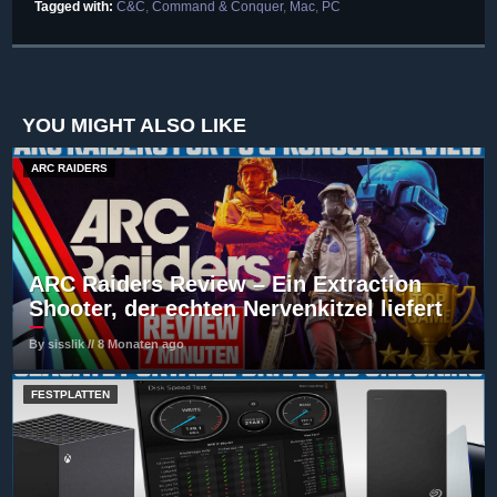
Tagged with:
C&C
,
Command & Conquer
,
Mac
,
PC
YOU MIGHT ALSO LIKE
ARC RAIDERS
ARC Raiders Review – Ein Extraction
Shooter, der echten Nervenkitzel liefert
By sisslik // 8 Monaten ago
FESTPLATTEN