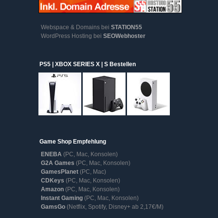
Webspace & Domains bei
STATION55
WordPress Hosting bei
SEOWebhoster
PS5 | XBOX SERIES X | S Bestellen
Game Shop Empfehlung
ENEBA
(PC, Mac, Konsolen)
G2A Games
(PC, Mac, Konsolen)
GamesPlanet
(PC, Mac)
CDKeys
(PC, Mac, Konsolen)
Amazon
(PC, Mac, Konsolen)
Instant Gaming
(PC, Mac, Konsolen)
GamsGo
(Netflix, Spotify, Disney+ ab 2,17€/M)