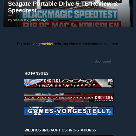
Seagate Portable Drive 5 TB Review &
Speedtest
By sisslik // 2 Jahren ago
Du musst
angemeldet
sein, um einen Kommentar abzugeben.
Sponsored
HQ FANSITES
WEBHOSTING AUF HOSTING-STATION55