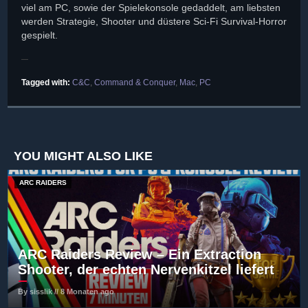
viel am PC, sowie der Spielekonsole gedaddelt, am liebsten
werden Strategie, Shooter und düstere Sci-Fi Survival-Horror
gespielt.
Tagged with:
C&C
,
Command & Conquer
,
Mac
,
PC
YOU MIGHT ALSO LIKE
ARC RAIDERS
ARC Raiders Review – Ein Extraction
Shooter, der echten Nervenkitzel liefert
By sisslik // 8 Monaten ago