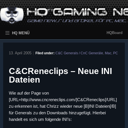
HQBoard
HQ MENÜ
13. April 2005
|
Filed under:
C&C Generals / CnC Generäle
,
Mac
,
PC
C&CReneclips – Neue INI
Dateien
Wie auf der Page von
[URL=http://www.cncreneclips.com/]C&CReneclips[/URL]
zu erkennen ist, hat Chrizz wieder neue [B]INI Dateien[/B]
für Generals zu den Downloads hinzugefügt. Hierbei
handelt es sich um folgende INI’s: