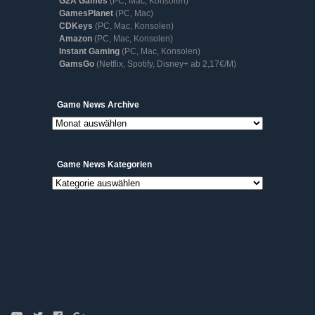
G2A Games
(PC, Mac, Konsolen)
GamesPlanet
(PC, Mac)
CDKeys
(PC, Mac, Konsolen)
Amazon
(PC, Mac, Konsolen)
Instant Gaming
(PC, Mac, Konsolen)
GamsGo
(Netflix, Spotify, Disney+ ab 2,17€/M)
Game
Game News Archive
News
Archive
Game News Kategorien
Game
News
Kategorien