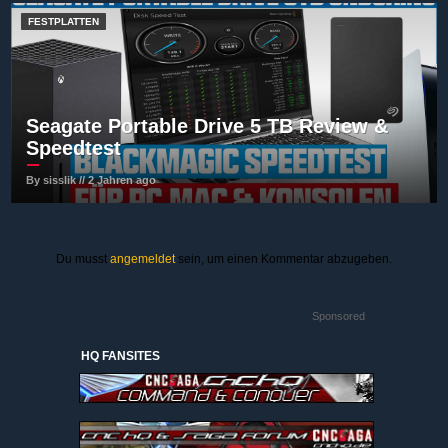
FESTPLATTEN
Seagate Portable Drive 5 TB Review &
Speedtest
By sisslik // 2 Jahren ago
Du musst
angemeldet
sein, um einen Kommentar abzugeben.
Sponsored
HQ FANSITES