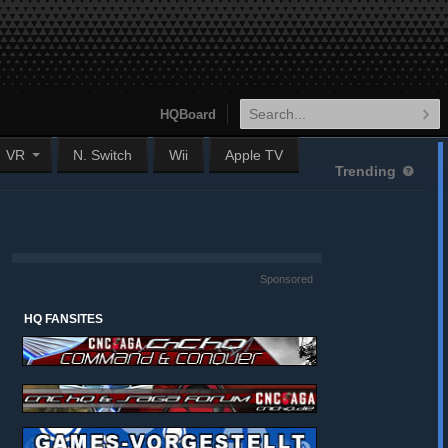
HQBoard
VR
N. Switch
Wii
Apple TV
Trending
Sponsored
HQ FANSITES