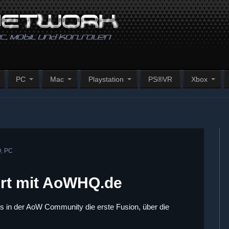
PC
Mac
Playstation
PS®VR
Xbox
Q
,
PC
ert mit AoWHQ.de
es in der AoW Community die erste Fusion, über die