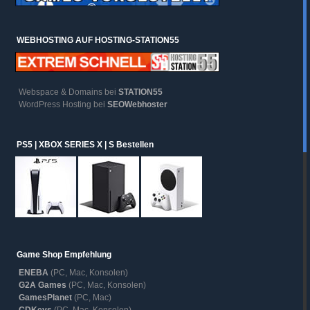
WEBHOSTING AUF HOSTING-STATION55
Webspace & Domains bei
STATION55
WordPress Hosting bei
SEOWebhoster
PS5 | XBOX SERIES X | S Bestellen
Game Shop Empfehlung
ENEBA
(PC, Mac, Konsolen)
G2A Games
(PC, Mac, Konsolen)
GamesPlanet
(PC, Mac)
CDKeys
(PC, Mac, Konsolen)