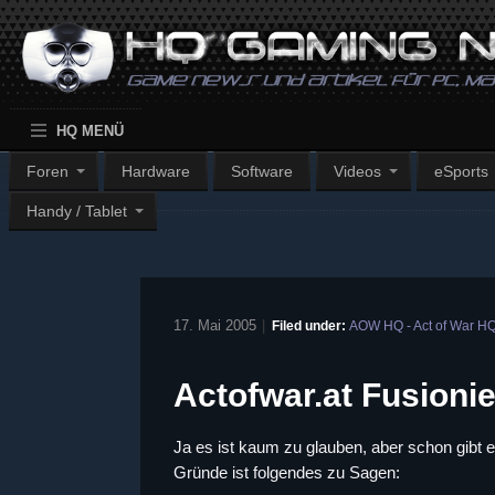
HQ MENÜ
Foren
Hardware
Software
Videos
eSports
Handy / Tablet
17. Mai 2005
|
Filed under:
AOW HQ - Act of War H
Actofwar.at Fusioni
Ja es ist kaum zu glauben, aber schon gibt 
Gründe ist folgendes zu Sagen: