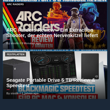
ARC RAIDERS
ARC Raiders Review – Ein Extraction
Shooter, der echten Nervenkitzel liefert
By sisslik // 8 Monaten ago
FESTPLATTEN
Seagate Portable Drive 5 TB Review &
Speedtest
By sisslik // 2 Jahren ago