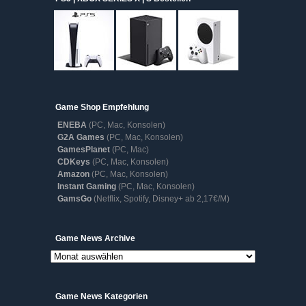
Game Shop Empfehlung
ENEBA
(PC, Mac, Konsolen)
G2A Games
(PC, Mac, Konsolen)
GamesPlanet
(PC, Mac)
CDKeys
(PC, Mac, Konsolen)
Amazon
(PC, Mac, Konsolen)
Instant Gaming
(PC, Mac, Konsolen)
GamsGo
(Netflix, Spotify, Disney+ ab 2,17€/M)
Game
Game News Archive
News
Archive
Game News Kategorien