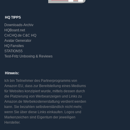
HQ TIPPS
Downloads-Archiv
HQBoard.net
CnCHQ.de C&C HQ
Avatar Generator
HQ Fansites
STATION55
Test-Fritz Unboxing & Reviews
Hinweis:
Ich bin Teilnehmer des Partnerprogramms von
Amazon EU, dass zur Bereitstellung eines Mediums
für Websites konzipiert wurde, mittels dessen durch
die Platzierung von Werbeanzeigen und Links zu
Amazon.de Werbekostenerstattung verdient werden
kann. Sie bezahlen selbstverständlich nicht mehr,
wenn Sie über diese Links einkaufen. Logos und
Markenzeichen sind Eigentum der jeweiligen
Hersteller.