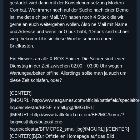
gestartet wird dann mit der Konsolenumsetzung Modern
Combat. Wer immer noch auf der Suche nach einer Demo
ist, meldet sich per Mail. Wir haben noch 4 Stück die wir
gerne an euch weitergeben wollen. Also ne Mail mit Name
und Adresse und wenn ihr Glück habt, 4 Stück sind schnell
weg, bekommt ihr sie diese Woche schon in euren
Briefkasten.
Ein Hinweis an alle X-BOX Spieler. Die Server sind jeden
Dienstag in der Zeit zwischen 02.00 – 03.00 Uhr wegen
Wartungsarbeiten offline. Allerdings sollte man ja auch um
diese Zeit schlafen, oder?
[CENTER]
[IMGURL=http://www.eagames.com/official/battlefield/specialfor
hq.de/celestar/BFSF_small.jpg[/IMGURL]
[IMGURL=http://www.battlefield.ea.com/BF2MC/home/?
lang=us]http://outpost.cnc-
hq.de/celestar/BFMCPS2_small.jpg[/IMGURL] [/CENTER]
[CENTER][B]Zur Offiziellen Homepage auf das Bild