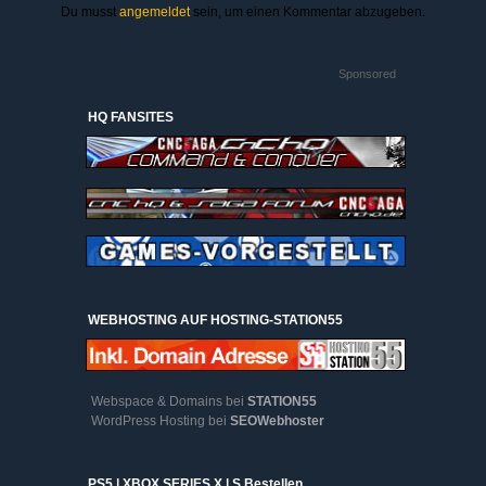
Du musst
angemeldet
sein, um einen Kommentar abzugeben.
Sponsored
HQ FANSITES
WEBHOSTING AUF HOSTING-STATION55
Webspace & Domains bei
STATION55
WordPress Hosting bei
SEOWebhoster
PS5 | XBOX SERIES X | S Bestellen