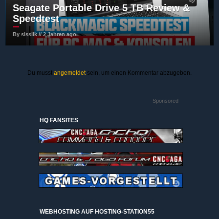
Seagate Portable Drive 5 TB Review &
Speedtest
By sisslik // 2 Jahren ago
Du musst
angemeldet
sein, um einen Kommentar abzugeben.
Sponsored
HQ FANSITES
WEBHOSTING AUF HOSTING-STATION55