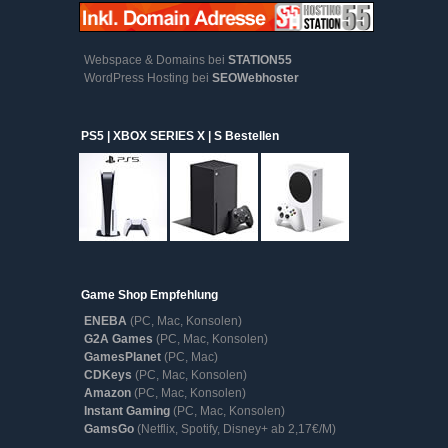
Webspace & Domains bei
STATION55
WordPress Hosting bei
SEOWebhoster
PS5 | XBOX SERIES X | S Bestellen
Game Shop Empfehlung
ENEBA
(PC, Mac, Konsolen)
G2A Games
(PC, Mac, Konsolen)
GamesPlanet
(PC, Mac)
CDKeys
(PC, Mac, Konsolen)
Amazon
(PC, Mac, Konsolen)
Instant Gaming
(PC, Mac, Konsolen)
GamsGo
(Netflix, Spotify, Disney+ ab 2,17€/M)