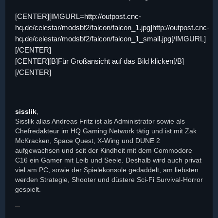
[CENTER][IMGURL=http://outpost.cnc-
hq.de/celestar/modsbf2/falcon/falcon_1.jpg]http://outpost.cnc-
hq.de/celestar/modsbf2/falcon/falcon_1_small.jpg[/IMGURL]
[/CENTER]
[CENTER][B]Für Großansicht auf das Bild klicken[/B]
[/CENTER]
sisslik
,
Sisslik alias Andreas Fritz ist als Administrator sowie als
Chefredakteur im HQ Gaming Network tätig und ist mit Zak
McKracken, Space Quest, X-Wing und DUNE 2
aufgewachsen und seit der Kindheit mit dem Commodore
C16 ein Gamer mit Leib und Seele. Deshalb wird auch privat
viel am PC, sowie der Spielekonsole gedaddelt, am liebsten
werden Strategie, Shooter und düstere Sci-Fi Survival-Horror
gespielt.