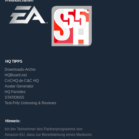
Freundschaften
HQ TIPPS
Downloads-Archiv
HQBoard.net
CnCHQ.de C&C HQ
Avatar Generator
HQ Fansites
STATION55
Test-Fritz Unboxing & Reviews
Hinweis:
Ich bin Teilnehmer des Partnerprogramms von
Amazon EU, dass zur Bereitstellung eines Mediums