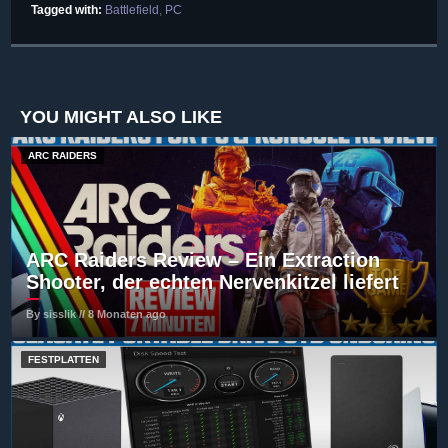
Tagged with:
Battlefield
,
PC
YOU MIGHT ALSO LIKE
ARC RAIDERS
ARC Raiders Review – Ein Extraction
Shooter, der echten Nervenkitzel liefert
By sisslik // 8 Monaten ago
FESTPLATTEN