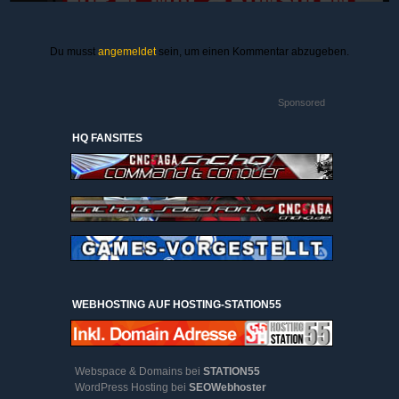
Du musst
angemeldet
sein, um einen Kommentar abzugeben.
Sponsored
HQ FANSITES
WEBHOSTING AUF HOSTING-STATION55
Webspace & Domains bei
STATION55
WordPress Hosting bei
SEOWebhoster