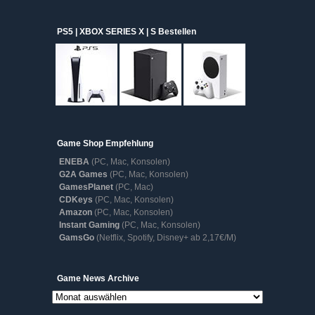
PS5 | XBOX SERIES X | S Bestellen
Game Shop Empfehlung
ENEBA
(PC, Mac, Konsolen)
G2A Games
(PC, Mac, Konsolen)
GamesPlanet
(PC, Mac)
CDKeys
(PC, Mac, Konsolen)
Amazon
(PC, Mac, Konsolen)
Instant Gaming
(PC, Mac, Konsolen)
GamsGo
(Netflix, Spotify, Disney+ ab 2,17€/M)
Game
Game News Archive
News
Archive