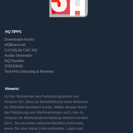
HQ TIPPS
Downloads-Archiv
HQBoard.net
CnCHQ.de C&C HQ
Avatar Generator
HQ Fansites
STATION55
Test-Fritz Unboxing & Reviews
Hinweis:
Ich bin Teilnehmer des Partnerprogramms von
Amazon EU, dass zur Bereitstellung eines Mediums
für Websites konzipiert wurde, mittels dessen durch
die Platzierung von Werbeanzeigen und Links zu
Amazon.de Werbekostenerstattung verdient werden
kann. Sie bezahlen selbstverständlich nicht mehr,
wenn Sie über diese Links einkaufen. Logos und