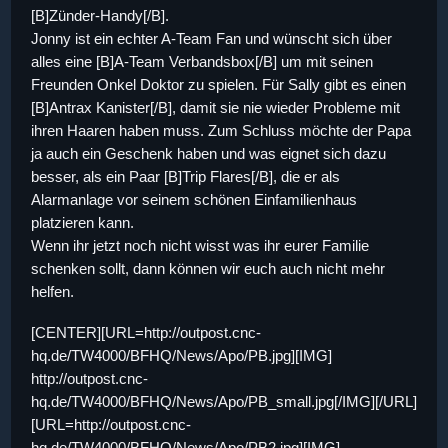
[B]Zünder-Handy[/B].
Jonny ist ein echter A-Team Fan und wünscht sich über
alles eine [B]A-Team Verbandsbox[/B] um mit seinen
Freunden Onkel Doktor zu spielen. Für Sally gibt es einen
[B]Antrax Kanister[/B], damit sie nie wieder Probleme mit
ihren Haaren haben muss. Zum Schluss möchte der Papa
ja auch ein Geschenk haben und was eignet sich dazu
besser, als ein Paar [B]Trip Flares[/B], die er als
Alarmanlage vor seinem schönen Einfamilienhaus
platzieren kann.
Wenn ihr jetzt noch nicht wisst was ihr eurer Familie
schenken sollt, dann können wir euch auch nicht mehr
helfen.
[CENTER][URL=http://outpost.cnc-
hq.de/TW4000/BFHQ/News/Apo/PB.jpg][IMG]
http://outpost.cnc-
hq.de/TW4000/BFHQ/News/Apo/PB_small.jpg[/IMG][/URL]
[URL=http://outpost.cnc-
hq.de/TW4000/BFHQ/News/Apo/PB2.jpg][IMG]