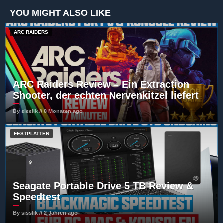
YOU MIGHT ALSO LIKE
ARC RAIDERS
ARC Raiders Review – Ein Extraction
Shooter, der echten Nervenkitzel liefert
By sisslik // 8 Monaten ago
FESTPLATTEN
Seagate Portable Drive 5 TB Review &
Speedtest
By sisslik // 2 Jahren ago