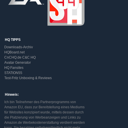
HQ TIPPS
Downloads-Archiv
HQBoard.net
CnCHQ.de C&C HQ
Avatar Generator
HQ Fansites
STATION55
Test-Fritz Unboxing & Reviews
Hinweis:
Ich bin Teilnehmer des Partnerprogramms von
Amazon EU, dass zur Bereitstellung eines Mediums
für Websites konzipiert wurde, mittels dessen durch
die Platzierung von Werbeanzeigen und Links zu
Amazon.de Werbekostenerstattung verdient werden
kann. Sie bezahlen selbstverständlich nicht mehr,