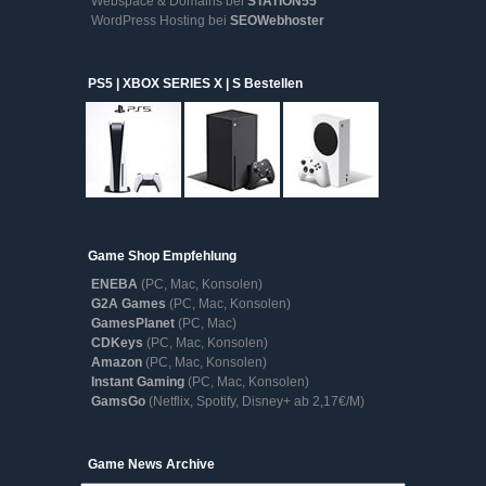
Webspace & Domains bei
STATION55
WordPress Hosting bei
SEOWebhoster
PS5 | XBOX SERIES X | S Bestellen
Game Shop Empfehlung
ENEBA
(PC, Mac, Konsolen)
G2A Games
(PC, Mac, Konsolen)
GamesPlanet
(PC, Mac)
CDKeys
(PC, Mac, Konsolen)
Amazon
(PC, Mac, Konsolen)
Instant Gaming
(PC, Mac, Konsolen)
GamsGo
(Netflix, Spotify, Disney+ ab 2,17€/M)
Game
Game News Archive
News