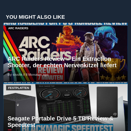
YOU MIGHT ALSO LIKE
ARC RAIDERS
ARC Raiders Review – Ein Extraction
Shooter, der echten Nervenkitzel liefert
By sisslik // 8 Monaten ago
FESTPLATTEN
Seagate Portable Drive 5 TB Review &
Speedtest