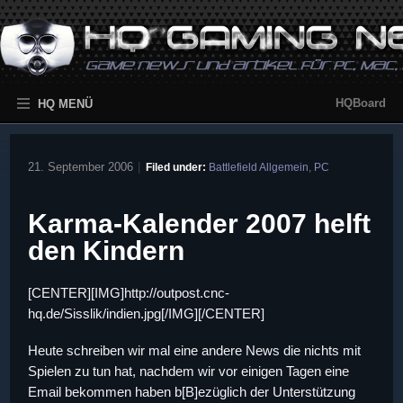
HQBoard
HQ MENÜ
21. September 2006
|
Filed under:
Battlefield Allgemein
,
PC
Karma-Kalender 2007 helft
den Kindern
[CENTER][IMG]http://outpost.cnc-
hq.de/Sisslik/indien.jpg[/IMG][/CENTER]
Heute schreiben wir mal eine andere News die nichts mit
Spielen zu tun hat, nachdem wir vor einigen Tagen eine
Email bekommen haben b[B]ezüglich der Unterstützung