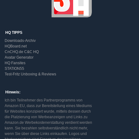
HQ TIPPS
Downloads-Archiv
HQBoard.net
CnCHQ.de C&C HQ
Avatar Generator
HQ Fansites
STATION55
Test-Fritz Unboxing & Reviews
Hinweis:
Ich bin Teilnehmer des Partnerprogramms von
Amazon EU, dass zur Bereitstellung eines Mediums
für Websites konzipiert wurde, mittels dessen durch
die Platzierung von Werbeanzeigen und Links zu
Amazon.de Werbekostenerstattung verdient werden
kann. Sie bezahlen selbstverständlich nicht mehr,
wenn Sie über diese Links einkaufen. Logos und