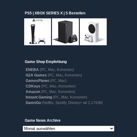
PS5 | XBOX SERIES X | S Bestellen
Game Shop Empfehlung
ENEBA
(PC, Mac, Konsolen)
G2A Games
(PC, Mac, Konsolen)
GamesPlanet
(PC, Mac)
CDKeys
(PC, Mac, Konsolen)
Amazon
(PC, Mac, Konsolen)
Instant Gaming
(PC, Mac, Konsolen)
GamsGo
(Netflix, Spotify, Disney+ ab 2,17€/M)
Game
Game News Archive
News
Archive