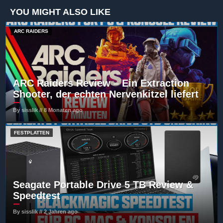
YOU MIGHT ALSO LIKE
ARC RAIDERS
ARC Raiders Review – Ein Extraction
Shooter, der echten Nervenkitzel liefert
By sisslik // 8 Monaten ago
FESTPLATTEN
Seagate Portable Drive 5 TB Review &
Speedtest
By sisslik // 2 Jahren ago