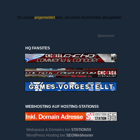
Du musst
angemeldet
sein, um einen Kommentar abzugeben.
Sponsored
HQ FANSITES
WEBHOSTING AUF HOSTING-STATION55
Webspace & Domains bei
STATION55
WordPress Hosting bei
SEOWebhoster