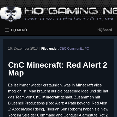
HQBoard
HQ MENÜ
16. Dezember 2013
|
Filed under:
C&C Community
,
PC
CnC Minecraft: Red Alert 2
Map
Es ist immer wieder erstaunlich, was in
Minecraft
alles
möglich ist. Man braucht nur die passende Idee und die hat
das Team von
CnC Minecraft
gehabt. Zusammen mit
Blueshell Productions (Red Alert: A Path beyond, Red Alert
2: Apocalypse Rising, Tiberian Sun Reborn) haben sie New
York im Stile der Command and Conquer Alarmstufe Rot 2