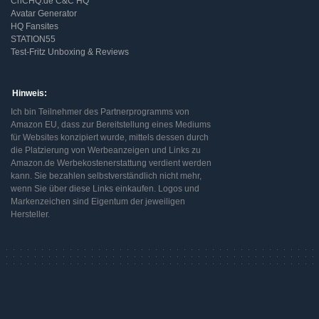
CnCHQ.de C&C HQ
Avatar Generator
HQ Fansites
STATION55
Test-Fritz Unboxing & Reviews
Hinweis:
Ich bin Teilnehmer des Partnerprogramms von
Amazon EU, dass zur Bereitstellung eines Mediums
für Websites konzipiert wurde, mittels dessen durch
die Platzierung von Werbeanzeigen und Links zu
Amazon.de Werbekostenerstattung verdient werden
kann. Sie bezahlen selbstverständlich nicht mehr,
wenn Sie über diese Links einkaufen. Logos und
Markenzeichen sind Eigentum der jeweiligen
Hersteller.