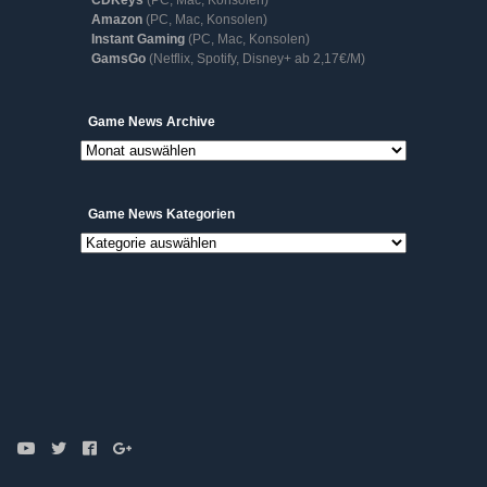
CDKeys
(PC, Mac, Konsolen)
Amazon
(PC, Mac, Konsolen)
Instant Gaming
(PC, Mac, Konsolen)
GamsGo
(Netflix, Spotify, Disney+ ab 2,17€/M)
Game
Game News Archive
News
Archive
Game News Kategorien
Game
News
Kategorien