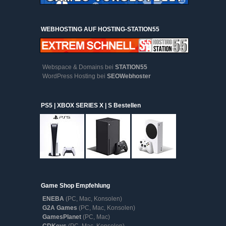
WEBHOSTING AUF HOSTING-STATION55
Webspace & Domains bei
STATION55
WordPress Hosting bei
SEOWebhoster
PS5 | XBOX SERIES X | S Bestellen
Game Shop Empfehlung
ENEBA
(PC, Mac, Konsolen)
G2A Games
(PC, Mac, Konsolen)
GamesPlanet
(PC, Mac)