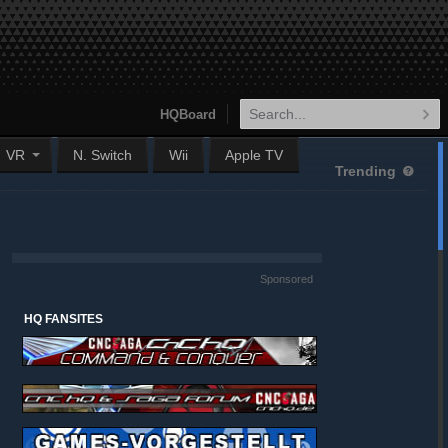
HQBoard
VR
N. Switch
Wii
Apple TV
Trending
Sponsored
HQ FANSITES