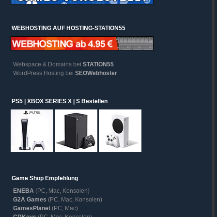
WEBHOSTING AUF HOSTING-STATION55
Webspace & Domains bei
STATION55
WordPress Hosting bei
SEOWebhoster
PS5 | XBOX SERIES X | S Bestellen
Game Shop Empfehlung
ENEBA
(PC, Mac, Konsolen)
G2A Games
(PC, Mac, Konsolen)
GamesPlanet
(PC, Mac)
CDKeys
(PC, Mac, Konsolen)