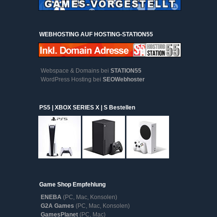
WEBHOSTING AUF HOSTING-STATION55
Webspace & Domains bei
STATION55
WordPress Hosting bei
SEOWebhoster
PS5 | XBOX SERIES X | S Bestellen
Game Shop Empfehlung
ENEBA
(PC, Mac, Konsolen)
G2A Games
(PC, Mac, Konsolen)
GamesPlanet
(PC, Mac)