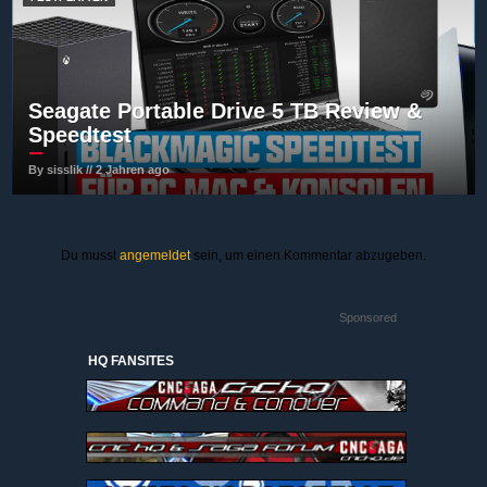
Seagate Portable Drive 5 TB Review &
Speedtest
By sisslik // 2 Jahren ago
Du musst
angemeldet
sein, um einen Kommentar abzugeben.
Sponsored
HQ FANSITES