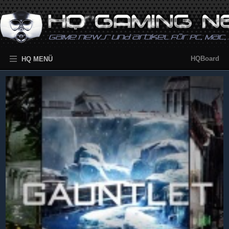
HQBoard
HQ MENÜ