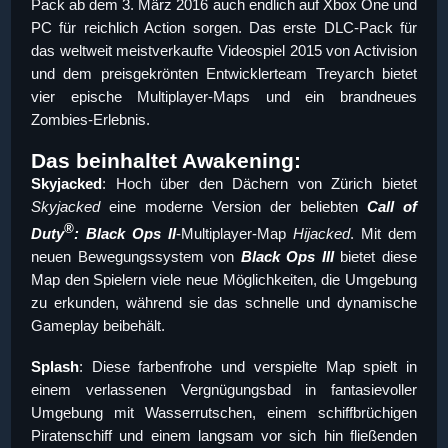
Pack ab dem 3. März 2016 auch endlich auf Xbox One und
PC für reichlich Action sorgen. Das erste DLC-Pack für
das weltweit meistverkaufte Videospiel 2015 von Activision
und dem preisgekrönten Entwicklerteam Treyarch bietet
vier epische Multiplayer-Maps und ein brandneues
Zombies-Erlebnis.
Das beinhaltet Awakening:
Skyjacked
: Hoch über den Dächern von Zürich bietet
Skyjacked
eine moderne Version der beliebten
Call of
®
Duty
: Black Ops II
-Multiplayer-Map
Hijacked
. Mit dem
neuen Bewegungssystem von
Black Ops III
bietet diese
Map den Spielern viele neue Möglichkeiten, die Umgebung
zu erkunden, während sie das schnelle und dynamische
Gameplay beibehält.
Splash
: Diese farbenfrohe und verspielte Map spielt in
einem verlassenen Vergnügungsbad in fantasievoller
Umgebung mit Wasserrutschen, einem schiffbrüchigen
Piratenschiff und einem langsam vor sich hin fließenden