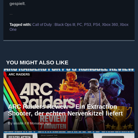
gespielt.
Tagged with:
Call of Duty : Black Ops III
,
PC
,
PS3
,
PS4
,
Xbox 360
,
Xbox
One
YOU MIGHT ALSO LIKE
ARC RAIDERS
ARC Raiders Review – Ein Extraction
Shooter, der echten Nervenkitzel liefert
By sisslik // 8 Monaten ago
FESTPLATTEN