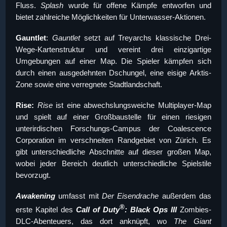
Fluss.
Splash
wurde für offene Kämpfe entworfen und
bietet zahlreiche Möglichkeiten für Unterwasser-Aktionen.
Gauntlet
:
Gauntlet
setzt auf Treyarchs klassische Drei-
Wege-Kartenstruktur und vereint drei einzigartige
Umgebungen auf einer Map. Die Spieler kämpfen sich
durch einen ausgedehnten Dschungel, eine eisige Arktis-
Zone sowie eine verregnete Stadtlandschaft.
Rise:
Rise
ist eine abwechslungsweiche Multiplayer-Map
und spielt auf einer Großbaustelle für einen riesigen
unterirdischen Forschungs-Campus der Coalescence
Corporation im verschneiten Randgebiet von Zürich. Es
gibt unterschiedliche Abschnitte auf dieser großen Map,
wobei jeder Bereich deutlich unterschiedliche Spielstile
bevorzugt.
Awakening
umfasst mit
Der Eisendrache
außerdem das
®
erste Kapitel des
Call of Duty
: Black Ops III
Zombies-
DLC-Abenteuers, das dort anknüpft, wo
The Giant