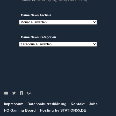
GamsGo
(Netflix, Spotify, Disney+ ab 2,17€/M)
Game
Game News Archive
News
Archive
Game News Kategorien
Game
News
Kategorien
Impressum
Datenschutzerklärung
Kontakt
Jobs
HQ Gaming Board
Hosting by STATION55.DE