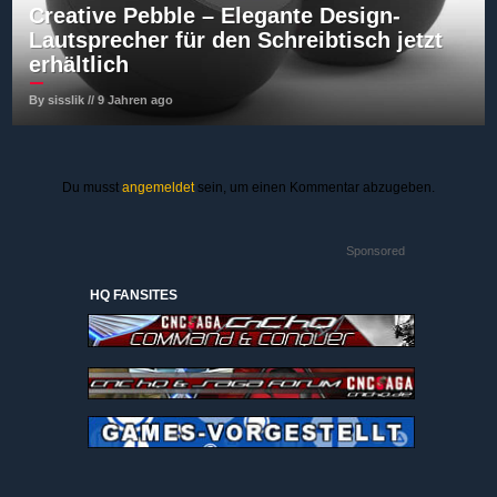
Creative Pebble – Elegante Design-
Lautsprecher für den Schreibtisch jetzt
erhältlich
By sisslik // 9 Jahren ago
Du musst
angemeldet
sein, um einen Kommentar abzugeben.
Sponsored
HQ FANSITES