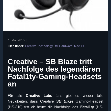
4. Mai 2016
|
Filed under:
Creative Technology Ltd
,
Hardware
,
Mac
,
PC
Creative – SB Blaze tritt
Nachfolge des legendären
Fatal1ty-Gaming-Headsets
an
Für alle
Creative Labs
fans gibt es wieder tolle
Neuigkeiten, dass Creative
SB Blaze
Gaming-Headset
(HS-810) tritt ab heute die Nachfolge des
Fatal1ty
(HS-