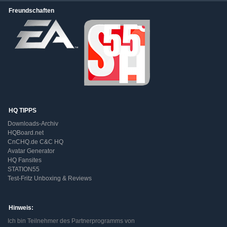
Freundschaften
HQ TIPPS
Downloads-Archiv
HQBoard.net
CnCHQ.de C&C HQ
Avatar Generator
HQ Fansites
STATION55
Test-Fritz Unboxing & Reviews
Hinweis:
Ich bin Teilnehmer des Partnerprogramms von