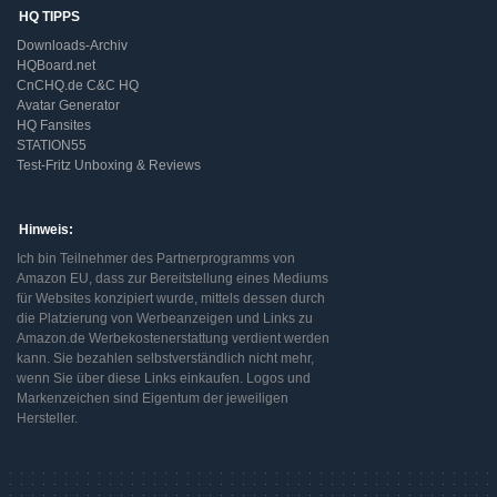
HQ TIPPS
Downloads-Archiv
HQBoard.net
CnCHQ.de C&C HQ
Avatar Generator
HQ Fansites
STATION55
Test-Fritz Unboxing & Reviews
Hinweis:
Ich bin Teilnehmer des Partnerprogramms von
Amazon EU, dass zur Bereitstellung eines Mediums
für Websites konzipiert wurde, mittels dessen durch
die Platzierung von Werbeanzeigen und Links zu
Amazon.de Werbekostenerstattung verdient werden
kann. Sie bezahlen selbstverständlich nicht mehr,
wenn Sie über diese Links einkaufen. Logos und
Markenzeichen sind Eigentum der jeweiligen
Hersteller.