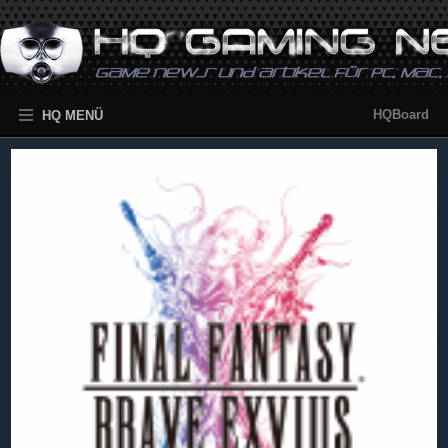
HQBoard
HQ MENÜ