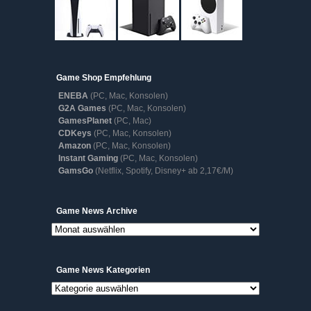
Game Shop Empfehlung
ENEBA
(PC, Mac, Konsolen)
G2A Games
(PC, Mac, Konsolen)
GamesPlanet
(PC, Mac)
CDKeys
(PC, Mac, Konsolen)
Amazon
(PC, Mac, Konsolen)
Instant Gaming
(PC, Mac, Konsolen)
GamsGo
(Netflix, Spotify, Disney+ ab 2,17€/M)
Game
Game News Archive
News
Archive
Game News Kategorien
Game
News