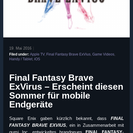
19. Mai 2016
|
Filed under:
Apple TV
,
Final Fantasy Brave ExVius
,
Game Videos
,
Handy / Tablet
,
iOS
Final Fantasy Brave
ExVirus – Erscheint diesen
Sommer für mobile
Endgeräte
Square Enix gaben kürzlich bekannt, dass
F
INAL
FANTASY BRAVE EXVIUS
, ein in Zusammenarbeit mit
gumi Inc. entwickeltes brandneues
FINAL FANTASY
-