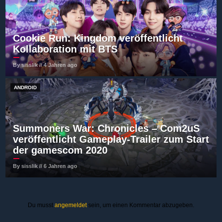
Cookie Run: Kingdom veröffentlicht
Kollaboration mit BTS
By sisslik // 4 Jahren ago
ANDROID
Summoners War: Chronicles – Com2uS
veröffentlicht Gameplay-Trailer zum Start
der gamescom 2020
By sisslik // 6 Jahren ago
Du musst
angemeldet
sein, um einen Kommentar abzugeben.