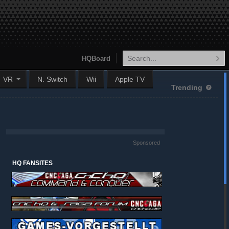
HQBoard
VR
N. Switch
Wii
Apple TV
Trending
Sponsored
HQ FANSITES