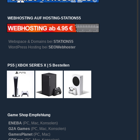
WEBHOSTING AUF HOSTING-STATION55
Webspace & Domains bei
STATION55
WordPress Hosting bei
SEOWebhoster
PS5 | XBOX SERIES X | S Bestellen
Game Shop Empfehlung
ENEBA
(PC, Mac, Konsolen)
G2A Games
(PC, Mac, Konsolen)
GamesPlanet
(PC, Mac)
CDKeys
(PC, Mac, Konsolen)