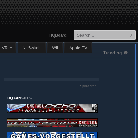
HQBoard
VR
N. Switch
Wii
Apple TV
Trending
Sponsored
HQ FANSITES