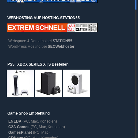
WEBHOSTING AUF HOSTING-STATION55
Webspace & Domains bei
STATION55
WordPress Hosting bei
SEOWebhoster
PS5 | XBOX SERIES X | S Bestellen
Game Shop Empfehlung
ENEBA
(PC, Mac, Konsolen)
G2A Games
(PC, Mac, Konsolen)
GamesPlanet
(PC, Mac)
CDKeys
(PC, Mac, Konsolen)