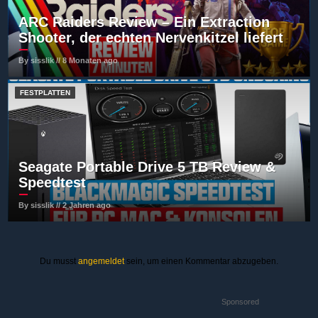
ARC Raiders Review – Ein Extraction
Shooter, der echten Nervenkitzel liefert
By sisslik // 8 Monaten ago
FESTPLATTEN
Seagate Portable Drive 5 TB Review &
Speedtest
By sisslik // 2 Jahren ago
Du musst
angemeldet
sein, um einen Kommentar abzugeben.
Sponsored