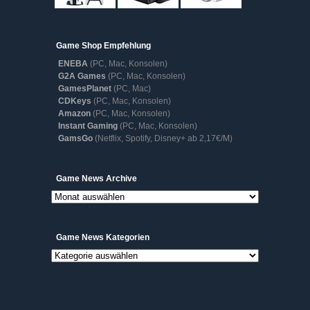
Game Shop Empfehlung
ENEBA
(PC, Mac, Konsolen)
G2A Games
(PC, Mac, Konsolen)
GamesPlanet
(PC, Mac)
CDKeys
(PC, Mac, Konsolen)
Amazon
(PC, Mac, Konsolen)
Instant Gaming
(PC, Mac, Konsolen)
GamsGo
(Netflix, Spotify, Disney+ ab 2,17€/M)
Game
Game News Archive
News
Archive
Game News Kategorien
Game
News
Kategorien