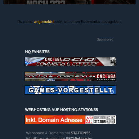
Du musst
angemeldet
sein, um einen Kommentar abzugeben.
Sponsored
HQ FANSITES
WEBHOSTING AUF HOSTING-STATION55
Webspace & Domains bei
STATION55
WordPress Hosting bei
SEOWebhoster