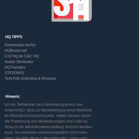
HQ TIPPS
Downloads-Archiv
HQBoard.net
CnCHQ.de C&C HQ
Avatar Generator
HQ Fansites
STATION55
Test-Fritz Unboxing & Reviews
Hinweis:
Ich bin Teilnehmer des Partnerprogramms von
Amazon EU, dass zur Bereitstellung eines Mediums
für Websites konzipiert wurde, mittels dessen durch
die Platzierung von Werbeanzeigen und Links zu
Amazon.de Werbekostenerstattung verdient werden
kann. Sie bezahlen selbstverständlich nicht mehr,
wenn Sie über diese Links einkaufen. Logos und