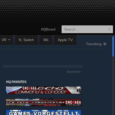
HQBoard
VR
N. Switch
Wii
Apple TV
Trending
Sponsored
HQ FANSITES