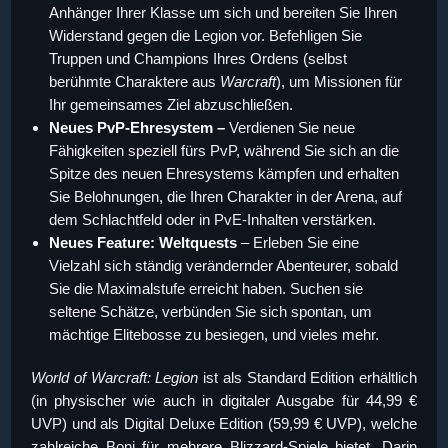
Anhänger Ihrer Klasse um sich und bereiten Sie Ihren
Widerstand gegen die Legion vor. Befehligen Sie
Truppen und Champions Ihres Ordens (selbst
berühmte Charaktere aus
Warcraft
), um Missionen für
Ihr gemeinsames Ziel abzuschließen.
Neues PvP-Ehresystem –
Verdienen Sie neue
Fähigkeiten speziell fürs PvP, während Sie sich an die
Spitze des neuen Ehresystems kämpfen und erhalten
Sie Belohnungen, die Ihren Charakter in der Arena, auf
dem Schlachtfeld oder in PvE-Inhalten verstärken.
Neues Feature: Weltquests
– Erleben Sie eine
Vielzahl sich ständig verändernder Abenteurer, sobald
Sie die Maximalstufe erreicht haben. Suchen sie
seltene Schätze, verbünden Sie sich spontan, um
mächtige Elitebosse zu besiegen, und vieles mehr.
World of Warcraft: Legion
ist als Standard Edition erhältlich
(in physischer wie auch in digitaler Ausgabe für 44,99 €
UVP) und als Digital Deluxe Edition (59,99 € UVP), welche
zahlreiche Boni für mehrere Blizzard-Spiele bietet. Darin