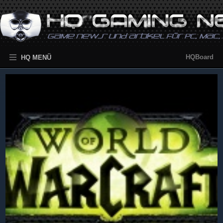
HQBoard
HQ MENÜ