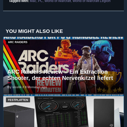
Tagged with:
Mac
,
PC
,
World of Warcraft
,
World of Warcraft Legion
YOU MIGHT ALSO LIKE
ARC RAIDERS
ARC Raiders Review – Ein Extraction
Shooter, der echten Nervenkitzel liefert
By sisslik // 8 Monaten ago
FESTPLATTEN