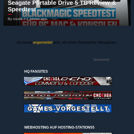
Seagate Portable Drive 5 TB Review &
Speedtest
By sisslik // 2 Jahren ago
Du musst
angemeldet
sein, um einen Kommentar abzugeben.
Sponsored
HQ FANSITES
WEBHOSTING AUF HOSTING-STATION55