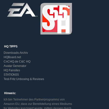
HQ TIPPS
Downloads-Archiv
HQBoard.net
CnCHQ.de C&C HQ
Avatar Generator
HQ Fansites
STATION55
Test-Fritz Unboxing & Reviews
Hinweis:
Ich bin Teilnehmer des Partnerprogramms von
Amazon EU, dass zur Bereitstellung eines Mediums
für Websites konzipiert wurde, mittels dessen durch