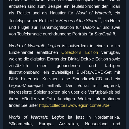
enthalten sind zum Beispiel ein Teufelspirscher der Illidari
als Reittier und als Haustier für
World of Warcraft
, ein
™
Teufelspirscher-Reittier für
Heroes of the Storm
, ein Helm
und Flügel zur Transmogrifikation für
Diablo III
und zwei
von Teufelsmagie durchdrungene Porträts für
StarCraft II
.
World of Warcraft: Legion
ist außerdem in einer nur im
Einzelhandel erhältlichen
Collector’s Edition
verfügbar,
welche die digitalen Extras der Digital Deluxe Edition sowie
zusätzlich einen gebundenen und farbigen
Illustrationsband, ein zweiteiliges Blu-Ray-/DVD-Set mit
Blick hinter die Kulissen, eine Soundtrack-CD und ein
Legion
-Mousepad enthält. Der Vorrat ist begrenzt;
interessierte Spieler sollten sich über die Verfügbarkeit bei
ihrem Händler vor Ort erkundigen. Weitere Informationen
finden Sie unter
http://collectors.wowlegion.com/eu/de
.
World of Warcraft: Legion
ist jetzt in Nordamerika,
Südamerika, Europa, Australien, Neuseeland und