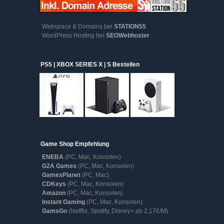
Webspace & Domains bei
STATION55
WordPress Hosting bei
SEOWebhoster
PS5 | XBOX SERIES X | S Bestellen
Game Shop Empfehlung
ENEBA
(PC, Mac, Konsolen)
G2A Games
(PC, Mac, Konsolen)
GamesPlanet
(PC, Mac)
CDKeys
(PC, Mac, Konsolen)
Amazon
(PC, Mac, Konsolen)
Instant Gaming
(PC, Mac, Konsolen)
GamsGo
(Netflix, Spotify, Disney+ ab 2,17€/M)