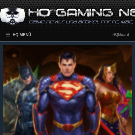
HQBoard
HQ MENÜ