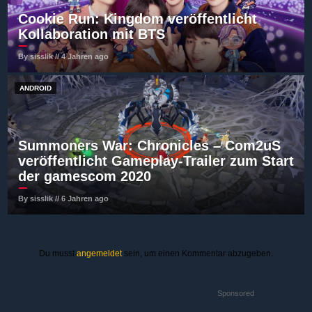
Cookie Run: Kingdom veröffentlicht
Kollaboration mit BTS
By sisslik // 4 Jahren ago
ANDROID
Summoners War: Chronicles – Com2uS
veröffentlicht Gameplay-Trailer zum Start
der gamescom 2020
By sisslik // 6 Jahren ago
Du musst
angemeldet
sein, um einen Kommentar abzugeben.
Sponsored