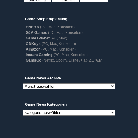
Game Shop Empfehlung
ENEBA
(PC, Mac, Konsolen)
G2A Games
(PC, Mac, Konsolen)
GamesPlanet
(PC, Mac)
CDKeys
(PC, Mac, Konsolen)
Amazon
(PC, Mac, Konsolen)
Instant Gaming
(PC, Mac, Konsolen)
GamsGo
(Netflix, Spotify, Disney+ ab 2,17€/M)
Game
Game News Archive
News
Archive
Game News Kategorien
Game
News
Kategorien