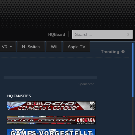
HQBoard
VR
N. Switch
Wii
Apple TV
Trending
Sponsored
HQ FANSITES