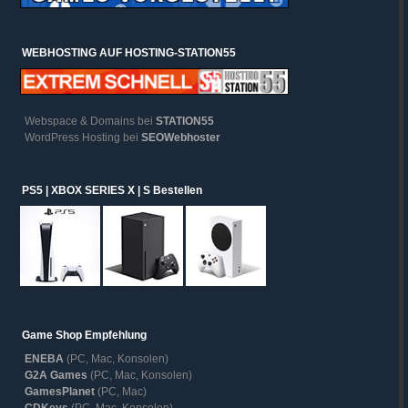
WEBHOSTING AUF HOSTING-STATION55
Webspace & Domains bei
STATION55
WordPress Hosting bei
SEOWebhoster
PS5 | XBOX SERIES X | S Bestellen
Game Shop Empfehlung
ENEBA
(PC, Mac, Konsolen)
G2A Games
(PC, Mac, Konsolen)
GamesPlanet
(PC, Mac)
CDKeys
(PC, Mac, Konsolen)