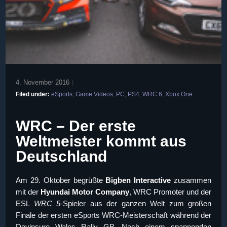
4. November 2016
|
Filed under:
eSports
,
Game Videos
,
PC
,
PS4
,
WRC 6
,
Xbox One
WRC – Der erste
Weltmeister kommt aus
Deutschland
Am
29. Oktober
begrüßte
Bigben Interactive
zusammen
mit der
Hyundai Motor Company
, WRC Promoter und der
ESL
WRC 5
-Spieler aus der ganzen Welt zum großen
Finale der ersten eSports WRC-Meisterschaft während der
Dayinsure Wales Rally GB. Nach einem spannenden