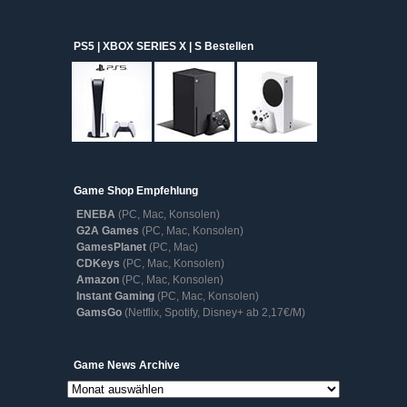
PS5 | XBOX SERIES X | S Bestellen
Game Shop Empfehlung
ENEBA
(PC, Mac, Konsolen)
G2A Games
(PC, Mac, Konsolen)
GamesPlanet
(PC, Mac)
CDKeys
(PC, Mac, Konsolen)
Amazon
(PC, Mac, Konsolen)
Instant Gaming
(PC, Mac, Konsolen)
GamsGo
(Netflix, Spotify, Disney+ ab 2,17€/M)
Game
Game News Archive
News
Archive