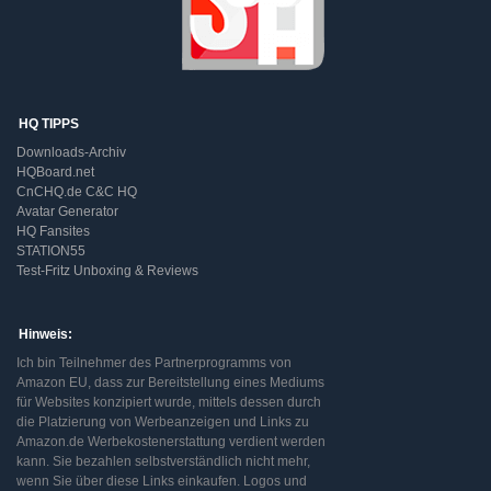
HQ TIPPS
Downloads-Archiv
HQBoard.net
CnCHQ.de C&C HQ
Avatar Generator
HQ Fansites
STATION55
Test-Fritz Unboxing & Reviews
Hinweis:
Ich bin Teilnehmer des Partnerprogramms von
Amazon EU, dass zur Bereitstellung eines Mediums
für Websites konzipiert wurde, mittels dessen durch
die Platzierung von Werbeanzeigen und Links zu
Amazon.de Werbekostenerstattung verdient werden
kann. Sie bezahlen selbstverständlich nicht mehr,
wenn Sie über diese Links einkaufen. Logos und