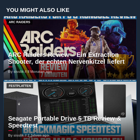
YOU MIGHT ALSO LIKE
ARC RAIDERS
ARC Raiders Review – Ein Extraction
Shooter, der echten Nervenkitzel liefert
By sisslik // 8 Monaten ago
FESTPLATTEN
Seagate Portable Drive 5 TB Review &
Speedtest
By sisslik // 2 Jahren ago