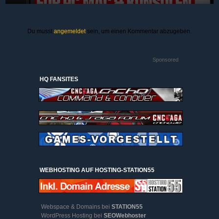
Du musst
angemeldet
sein, um einen Kommentar abzugeben.
Sponsored
HQ FANSITES
WEBHOSTING AUF HOSTING-STATION55
Webspace & Domains bei
STATION55
WordPress Hosting bei
SEOWebhoster