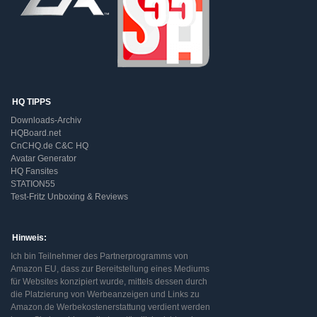
HQ TIPPS
Downloads-Archiv
HQBoard.net
CnCHQ.de C&C HQ
Avatar Generator
HQ Fansites
STATION55
Test-Fritz Unboxing & Reviews
Hinweis:
Ich bin Teilnehmer des Partnerprogramms von
Amazon EU, dass zur Bereitstellung eines Mediums
für Websites konzipiert wurde, mittels dessen durch
die Platzierung von Werbeanzeigen und Links zu
Amazon.de Werbekostenerstattung verdient werden