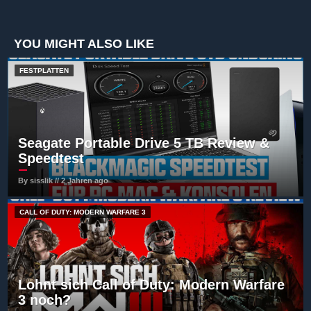
YOU MIGHT ALSO LIKE
FESTPLATTEN
Seagate Portable Drive 5 TB Review &
Speedtest
By sisslik // 2 Jahren ago
CALL OF DUTY: MODERN WARFARE 3
Lohnt sich Call of Duty: Modern Warfare
3 noch?