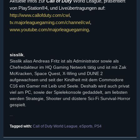
Aktuelle Infos zur
Call of Duty
World League, präsentiert
von PlayStation®4, und Liveübertragungen auf:
http://www.callofduty.com/cwl
,
tv.majorleaguegaming.com/channel/cwl
,
www.youtube.com/majorleaguegaming
.
sisslik
,
Sisslik alias Andreas Fritz ist als Administrator sowie als
Chefredakteur im HQ Gaming Network tätig und ist mit Zak
McKracken, Space Quest, X-Wing und DUNE 2
aufgewachsen und seit der Kindheit mit dem Commodore
C16 ein Gamer mit Leib und Seele. Deshalb wird auch privat
viel am PC, sowie der Spielekonsole gedaddelt, am liebsten
werden Strategie, Shooter und düstere Sci-Fi Survival-Horror
gespielt.
Tagged with:
Call of Duty World League
,
eSports
,
PS4