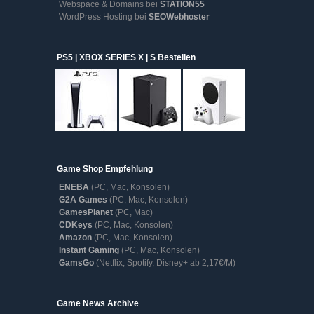
Webspace & Domains bei
STATION55
WordPress Hosting bei
SEOWebhoster
PS5 | XBOX SERIES X | S Bestellen
Game Shop Empfehlung
ENEBA
(PC, Mac, Konsolen)
G2A Games
(PC, Mac, Konsolen)
GamesPlanet
(PC, Mac)
CDKeys
(PC, Mac, Konsolen)
Amazon
(PC, Mac, Konsolen)
Instant Gaming
(PC, Mac, Konsolen)
GamsGo
(Netflix, Spotify, Disney+ ab 2,17€/M)
Game
Game News Archive