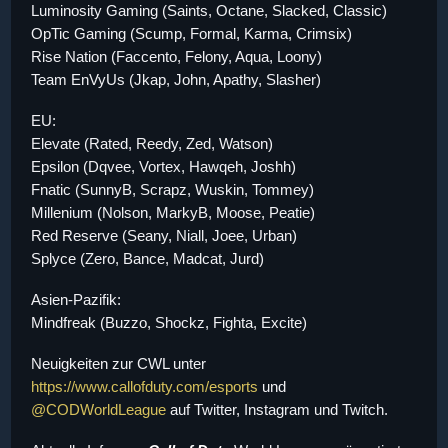
Luminosity Gaming (Saints, Octane, Slacked, Classic)
OpTic Gaming (Scump, Formal, Karma, Crimsix)
Rise Nation (Faccento, Felony, Aqua, Loony)
Team EnVyUs (Jkap, John, Apathy, Slasher)
EU:
Elevate (Rated, Reedy, Zed, Watson)
Epsilon (Dqvee, Vortex, Hawqeh, Joshh)
Fnatic (SunnyB, Scrapz, Wuskin, Tommey)
Millenium (Nolson, MarkyB, Moose, Peatie)
Red Reserve (Seany, Niall, Joee, Urban)
Splyce (Zero, Bance, Madcat, Jurd)
Asien-Pazifik:
Mindfreak (Buzzo, Shockz, Fighta, Excite)
Neuigkeiten zur CWL unter
https://www.callofduty.com/esports
und
@CODWorldLeague
auf Twitter, Instagram und Twitch.