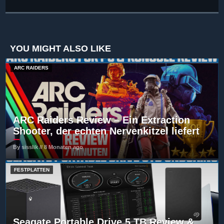
YOU MIGHT ALSO LIKE
ARC RAIDERS
ARC Raiders Review – Ein Extraction
Shooter, der echten Nervenkitzel liefert
By sisslik // 8 Monaten ago
FESTPLATTEN
Seagate Portable Drive 5 TB Review &