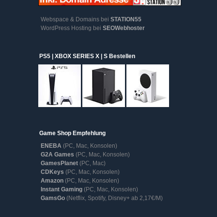
Webspace & Domains bei
STATION55
WordPress Hosting bei
SEOWebhoster
PS5 | XBOX SERIES X | S Bestellen
Game Shop Empfehlung
ENEBA
(PC, Mac, Konsolen)
G2A Games
(PC, Mac, Konsolen)
GamesPlanet
(PC, Mac)
CDKeys
(PC, Mac, Konsolen)
Amazon
(PC, Mac, Konsolen)
Instant Gaming
(PC, Mac, Konsolen)
GamsGo
(Netflix, Spotify, Disney+ ab 2,17€/M)