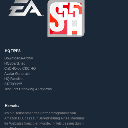
HQ TIPPS
Downloads-Archiv
HQBoard.net
CnCHQ.de C&C HQ
Avatar Generator
HQ Fansites
STATION55
Test-Fritz Unboxing & Reviews
Hinweis:
Ich bin Teilnehmer des Partnerprogramms von
Amazon EU, dass zur Bereitstellung eines Mediums
für Websites konzipiert wurde, mittels dessen durch