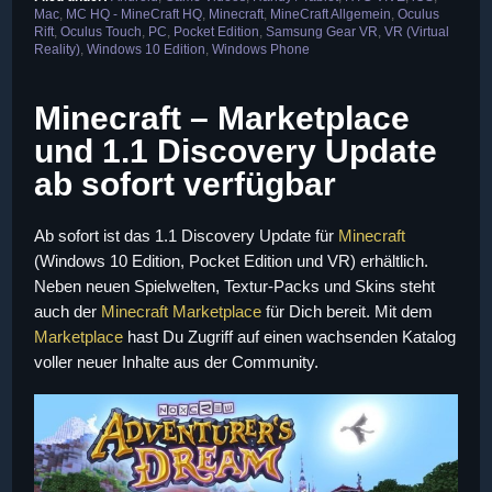
Mac
,
MC HQ - MineCraft HQ
,
Minecraft
,
MineCraft Allgemein
,
Oculus
Rift
,
Oculus Touch
,
PC
,
Pocket Edition
,
Samsung Gear VR
,
VR (Virtual
Reality)
,
Windows 10 Edition
,
Windows Phone
Minecraft – Marketplace
und 1.1 Discovery Update
ab sofort verfügbar
Ab sofort ist das
1.1
Discovery Update für
Minecraft
(Windows 10 Edition, Pocket Edition und VR) erhältlich.
Neben neuen Spielwelten, Textur-Packs und Skins steht
auch der
Minecraft Marketplace
für Dich bereit. Mit dem
Marketplace
hast Du Zugriff auf einen wachsenden Katalog
voller neuer Inhalte aus der Community.