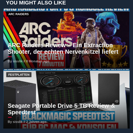
YOU MIGHT ALSO LIKE
ARC RAIDERS
ARC Raiders Review – Ein Extraction
Shooter, der echten Nervenkitzel liefert
By sisslik // 8 Monaten ago
FESTPLATTEN
Seagate Portable Drive 5 TB Review &
Speedtest
By sisslik // 2 Jahren ago