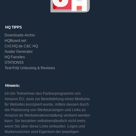
HQ TIPPS
Downloads-Archiv
HQBoard.net
CnCHQ.de C&C HQ
Avatar Generator
HQ Fansites
STATION55
Test-Fritz Unboxing & Reviews
Hinweis:
Ich bin Teilnehmer des Partnerprogramms von
Amazon EU, dass zur Bereitstellung eines Mediums
für Websites konzipiert wurde, mittels dessen durch
die Platzierung von Werbeanzeigen und Links zu
Amazon.de Werbekostenerstattung verdient werden
kann. Sie bezahlen selbstverständlich nicht mehr,
wenn Sie über diese Links einkaufen. Logos und
Markenzeichen sind Eigentum der jeweiligen