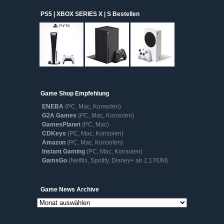
PS5 | XBOX SERIES X | S Bestellen
Game Shop Empfehlung
ENEBA
(PC, Mac, Konsolen)
G2A Games
(PC, Mac, Konsolen)
GamesPlanet
(PC, Mac)
CDKeys
(PC, Mac, Konsolen)
Amazon
(PC, Mac, Konsolen)
Instant Gaming
(PC, Mac, Konsolen)
GamsGo
(Netflix, Spotify, Disney+ ab 2,17€/M)
Game
Game News Archive
News
Archive