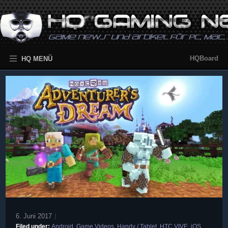
HQBoard
HQ MENÜ
6. Juni 2017
|
Filed under:
Android
,
Game Videos
,
Handy / Tablet
,
HTC VIVE
,
iOS
,