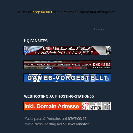
Du musst
angemeldet
sein, um einen Kommentar abzugeben.
Sponsored
HQ FANSITES
WEBHOSTING AUF HOSTING-STATION55
Webspace & Domains bei
STATION55
WordPress Hosting bei
SEOWebhoster