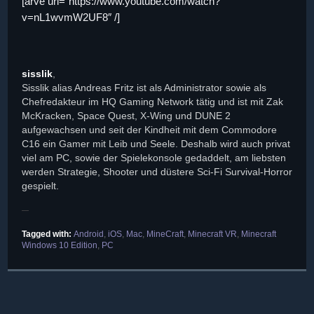
[arve url=“https://www.youtube.com/watch?
v=nL1wvmW2UF8″ /]
sisslik
,
Sisslik alias Andreas Fritz ist als Administrator sowie als
Chefredakteur im HQ Gaming Network tätig und ist mit Zak
McKracken, Space Quest, X-Wing und DUNE 2
aufgewachsen und seit der Kindheit mit dem Commodore
C16 ein Gamer mit Leib und Seele. Deshalb wird auch privat
viel am PC, sowie der Spielekonsole gedaddelt, am liebsten
werden Strategie, Shooter und düstere Sci-Fi Survival-Horror
gespielt.
Tagged with:
Android
,
iOS
,
Mac
,
MineCraft
,
Minecraft VR
,
Minecraft
Windows 10 Edition
,
PC