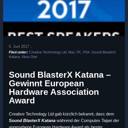
6. Juni 2017
|
Filed under:
Creative Technology Ltd
,
Mac
,
PC
,
PS4
,
Sound BlasterX
Katana
,
Xbox One
Sound BlasterX Katana –
Gewinnt European
Hardware Association
Award
Creative Technology Ltd gab kürzlich bekannt, dass dem
Sound BlasterX Katana
während der Computex Taipei der
angesehene European Hardware Award als bester