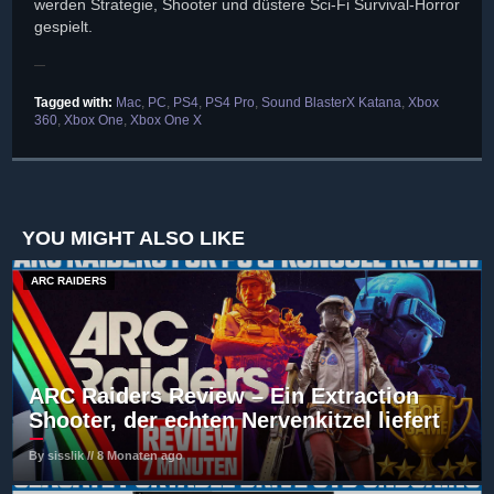
werden Strategie, Shooter und düstere Sci-Fi Survival-Horror
gespielt.
Tagged with:
Mac
,
PC
,
PS4
,
PS4 Pro
,
Sound BlasterX Katana
,
Xbox
360
,
Xbox One
,
Xbox One X
YOU MIGHT ALSO LIKE
ARC RAIDERS
ARC Raiders Review – Ein Extraction
Shooter, der echten Nervenkitzel liefert
By sisslik // 8 Monaten ago