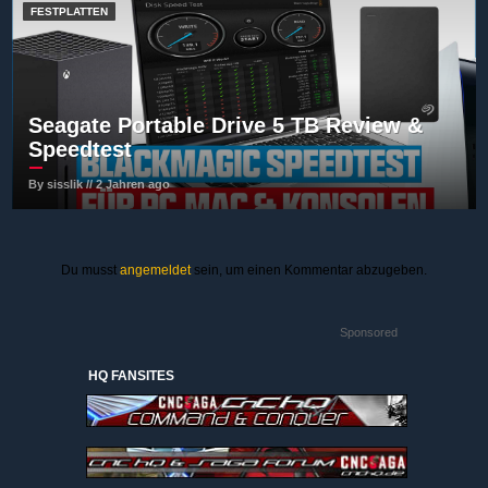
FESTPLATTEN
Seagate Portable Drive 5 TB Review &
Speedtest
By sisslik // 2 Jahren ago
Du musst
angemeldet
sein, um einen Kommentar abzugeben.
Sponsored
HQ FANSITES