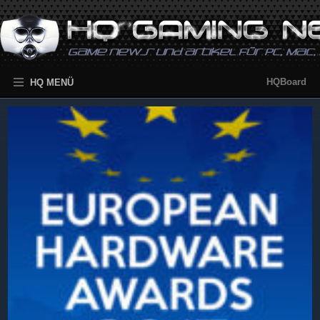
HQBoard
HQ MENÜ