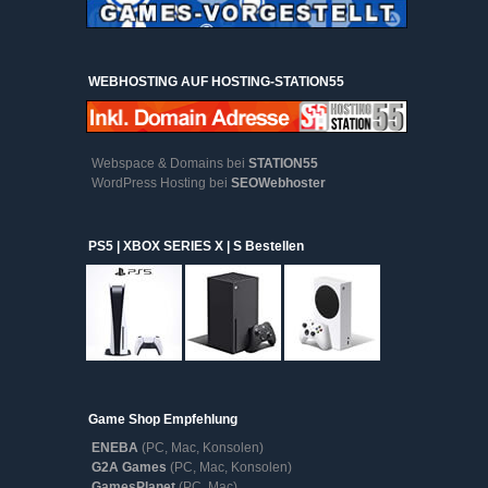
WEBHOSTING AUF HOSTING-STATION55
Webspace & Domains bei
STATION55
WordPress Hosting bei
SEOWebhoster
PS5 | XBOX SERIES X | S Bestellen
Game Shop Empfehlung
ENEBA
(PC, Mac, Konsolen)
G2A Games
(PC, Mac, Konsolen)
GamesPlanet
(PC, Mac)