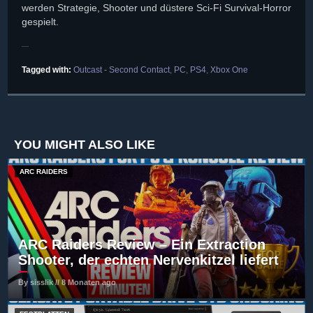
werden Strategie, Shooter und düstere Sci-Fi Survival-Horror
gespielt.
Tagged with:
Outcast - Second Contact
,
PC
,
PS4
,
Xbox One
YOU MIGHT ALSO LIKE
ARC RAIDERS
ARC Raiders Review – Ein Extraction
Shooter, der echten Nervenkitzel liefert
By sisslik // 8 Monaten ago