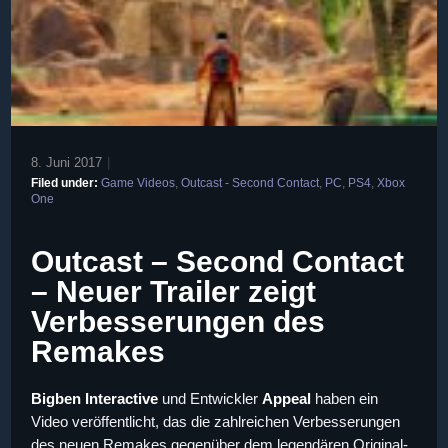
8. Juni 2017
|
Filed under:
Game Videos
,
Outcast - Second Contact
,
PC
,
PS4
,
Xbox
One
Outcast – Second Contact
– Neuer Trailer zeigt
Verbesserungen des
Remakes
Bigben Interactive
und Entwickler
Appeal
haben ein
Video veröffentlicht, das die zahlreichen Verbesserungen
des neuen Remakes gegenüber dem legendären Original-