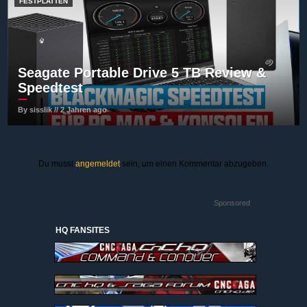
FESTPLATTEN
Seagate Portable Drive 5 TB Review &
Speedtest
By sisslik // 2 Jahren ago
Du musst
angemeldet
sein, um einen Kommentar abzugeben.
Sponsored
HQ FANSITES