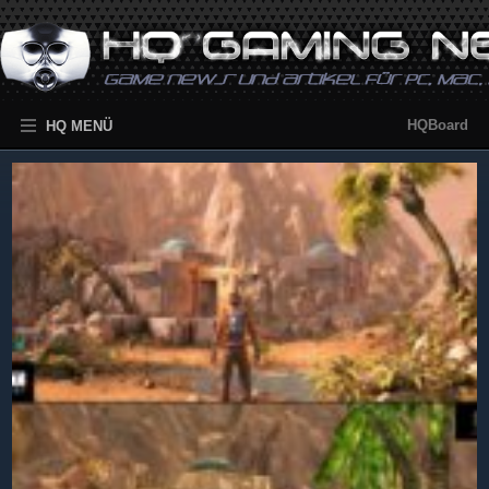
HQBoard
HQ MENÜ