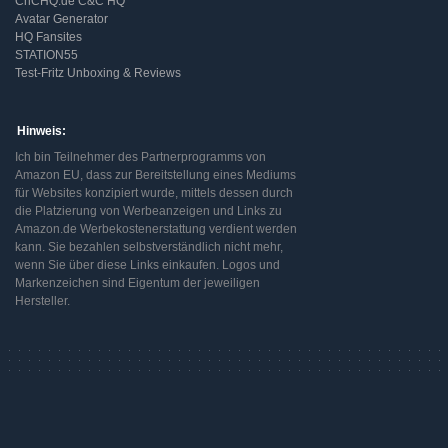
CnCHQ.de C&C HQ
Avatar Generator
HQ Fansites
STATION55
Test-Fritz Unboxing & Reviews
Hinweis:
Ich bin Teilnehmer des Partnerprogramms von
Amazon EU, dass zur Bereitstellung eines Mediums
für Websites konzipiert wurde, mittels dessen durch
die Platzierung von Werbeanzeigen und Links zu
Amazon.de Werbekostenerstattung verdient werden
kann. Sie bezahlen selbstverständlich nicht mehr,
wenn Sie über diese Links einkaufen. Logos und
Markenzeichen sind Eigentum der jeweiligen
Hersteller.