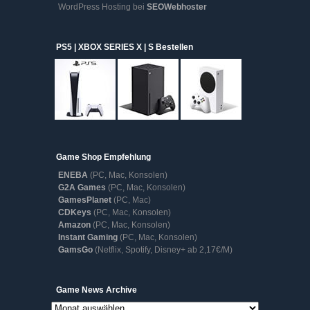
WordPress Hosting bei
SEOWebhoster
PS5 | XBOX SERIES X | S Bestellen
Game Shop Empfehlung
ENEBA
(PC, Mac, Konsolen)
G2A Games
(PC, Mac, Konsolen)
GamesPlanet
(PC, Mac)
CDKeys
(PC, Mac, Konsolen)
Amazon
(PC, Mac, Konsolen)
Instant Gaming
(PC, Mac, Konsolen)
GamsGo
(Netflix, Spotify, Disney+ ab 2,17€/M)
Game
Game News Archive
News