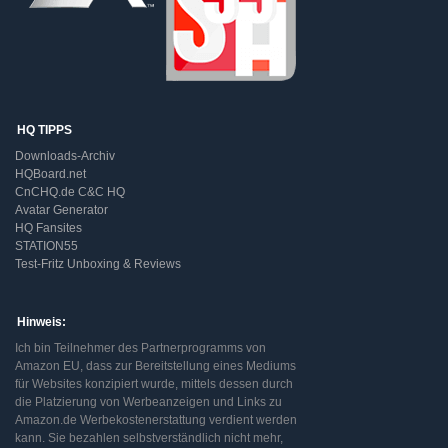
HQ TIPPS
Downloads-Archiv
HQBoard.net
CnCHQ.de C&C HQ
Avatar Generator
HQ Fansites
STATION55
Test-Fritz Unboxing & Reviews
Hinweis:
Ich bin Teilnehmer des Partnerprogramms von
Amazon EU, dass zur Bereitstellung eines Mediums
für Websites konzipiert wurde, mittels dessen durch
die Platzierung von Werbeanzeigen und Links zu
Amazon.de Werbekostenerstattung verdient werden
kann. Sie bezahlen selbstverständlich nicht mehr,