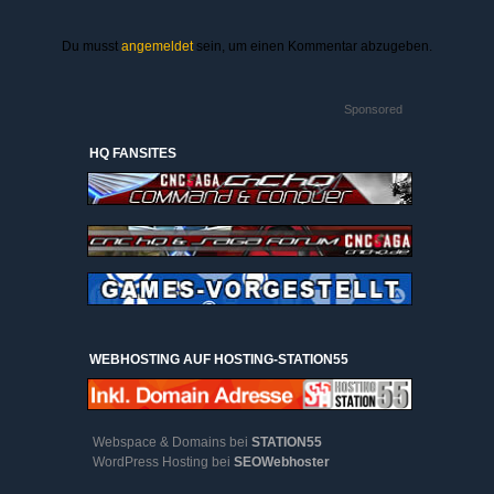
Du musst
angemeldet
sein, um einen Kommentar abzugeben.
Sponsored
HQ FANSITES
WEBHOSTING AUF HOSTING-STATION55
Webspace & Domains bei
STATION55
WordPress Hosting bei
SEOWebhoster