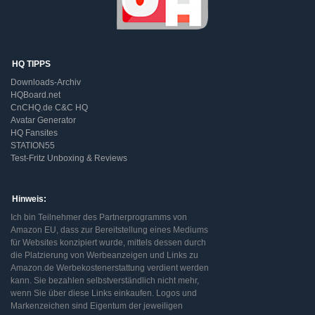
HQ TIPPS
Downloads-Archiv
HQBoard.net
CnCHQ.de C&C HQ
Avatar Generator
HQ Fansites
STATION55
Test-Fritz Unboxing & Reviews
Hinweis:
Ich bin Teilnehmer des Partnerprogramms von
Amazon EU, dass zur Bereitstellung eines Mediums
für Websites konzipiert wurde, mittels dessen durch
die Platzierung von Werbeanzeigen und Links zu
Amazon.de Werbekostenerstattung verdient werden
kann. Sie bezahlen selbstverständlich nicht mehr,
wenn Sie über diese Links einkaufen. Logos und
Markenzeichen sind Eigentum der jeweiligen