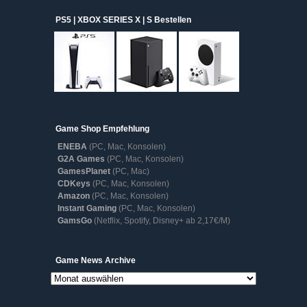
PS5 | XBOX SERIES X | S Bestellen
Game Shop Empfehlung
ENEBA
(PC, Mac, Konsolen)
G2A Games
(PC, Mac, Konsolen)
GamesPlanet
(PC, Mac)
CDKeys
(PC, Mac, Konsolen)
Amazon
(PC, Mac, Konsolen)
Instant Gaming
(PC, Mac, Konsolen)
GamsGo
(Netflix, Spotify, Disney+ ab 2,17€/M)
Game
Game News Archive
News
Archive