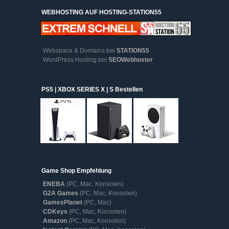
WEBHOSTING AUF HOSTING-STATION55
Webspace & Domains bei
STATION55
WordPress Hosting bei
SEOWebhoster
PS5 | XBOX SERIES X | S Bestellen
Game Shop Empfehlung
ENEBA
(PC, Mac, Konsolen)
G2A Games
(PC, Mac, Konsolen)
GamesPlanet
(PC, Mac)
CDKeys
(PC, Mac, Konsolen)
Amazon
(PC, Mac, Konsolen)