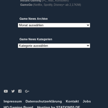
Instant Gaming
(PC, Mac, Konsolen)
GamsGo
(Netflix, Spotify, Disney+ ab 2,17€/M)
Game
Game News Archive
News
Archive
Game News Kategorien
Game
News
Kategorien
Impressum
Datenschutzerklärung
Kontakt
Jobs
HQ Gaming Board
Hosting by STATION55.DE