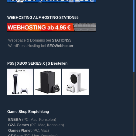
WEBHOSTING AUF HOSTING-STATION55
Webspace & Domains bei
STATION55
WordPress Hosting bei
SEOWebhoster
PS5 | XBOX SERIES X | S Bestellen
Game Shop Empfehlung
ENEBA
(PC, Mac, Konsolen)
G2A Games
(PC, Mac, Konsolen)
GamesPlanet
(PC, Mac)
CDKeys
(PC, Mac, Konsolen)