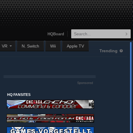
HQBoard
VR
N. Switch
Wii
Apple TV
Trending
Sponsored
HQ FANSITES