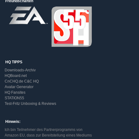
Freundschaften
HQ TIPPS
Downloads-Archiv
HQBoard.net
CnCHQ.de C&C HQ
Avatar Generator
HQ Fansites
STATION55
Test-Fritz Unboxing & Reviews
Hinweis:
Ich bin Teilnehmer des Partnerprogramms von
Amazon EU, dass zur Bereitstellung eines Mediums