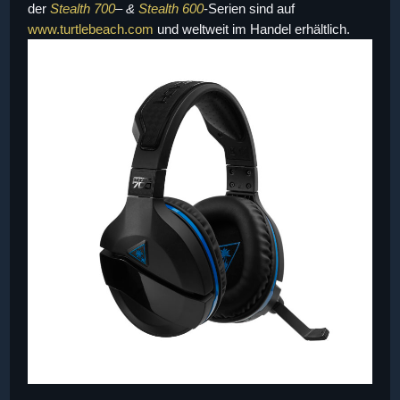
der
Stealth 700
– &
Stealth 600
-Serien sind auf
www.turtlebeach.com
und weltweit im Handel erhältlich.