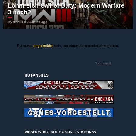
Lohnt sich Call of Duty: Modern Warfare
3 noch?
By sisslik // 2 Jahren ago
Du musst
angemeldet
sein, um einen Kommentar abzugeben.
Sponsored
HQ FANSITES
WEBHOSTING AUF HOSTING-STATION55