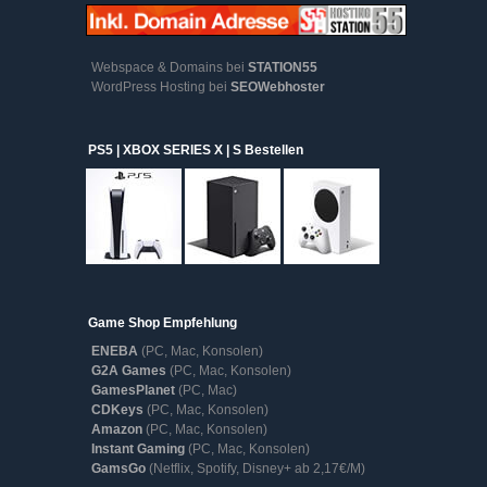
Webspace & Domains bei
STATION55
WordPress Hosting bei
SEOWebhoster
PS5 | XBOX SERIES X | S Bestellen
Game Shop Empfehlung
ENEBA
(PC, Mac, Konsolen)
G2A Games
(PC, Mac, Konsolen)
GamesPlanet
(PC, Mac)
CDKeys
(PC, Mac, Konsolen)
Amazon
(PC, Mac, Konsolen)
Instant Gaming
(PC, Mac, Konsolen)
GamsGo
(Netflix, Spotify, Disney+ ab 2,17€/M)