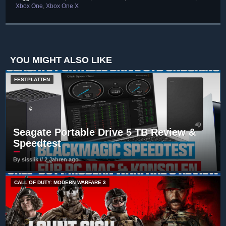
Xbox One
,
Xbox One X
YOU MIGHT ALSO LIKE
FESTPLATTEN
Seagate Portable Drive 5 TB Review &
Speedtest
By sisslik // 2 Jahren ago
CALL OF DUTY: MODERN WARFARE 3