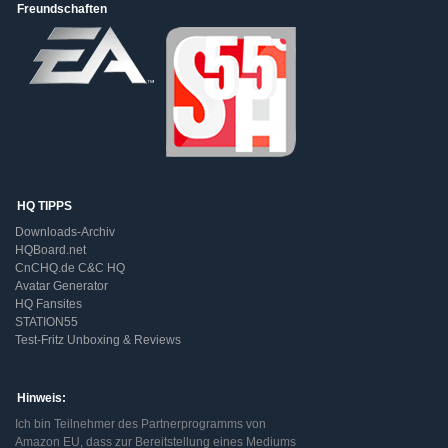
Freundschaften
HQ TIPPS
Downloads-Archiv
HQBoard.net
CnCHQ.de C&C HQ
Avatar Generator
HQ Fansites
STATION55
Test-Fritz Unboxing & Reviews
Hinweis:
Ich bin Teilnehmer des Partnerprogramms von
Amazon EU, dass zur Bereitstellung eines Mediums