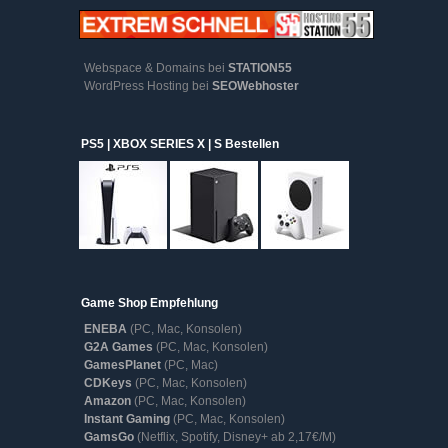
Webspace & Domains bei
STATION55
WordPress Hosting bei
SEOWebhoster
PS5 | XBOX SERIES X | S Bestellen
Game Shop Empfehlung
ENEBA
(PC, Mac, Konsolen)
G2A Games
(PC, Mac, Konsolen)
GamesPlanet
(PC, Mac)
CDKeys
(PC, Mac, Konsolen)
Amazon
(PC, Mac, Konsolen)
Instant Gaming
(PC, Mac, Konsolen)
GamsGo
(Netflix, Spotify, Disney+ ab 2,17€/M)