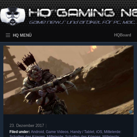
HQBoard
HQ MENÜ
23. Dezember 2017
|
Filed under:
Android
,
Game Videos
,
Handy / Tablet
,
iOS
,
Mittelerde:
Schatten des Krieges
,
Mittelerde: Schatten des Krieges
,
Mittelerde: