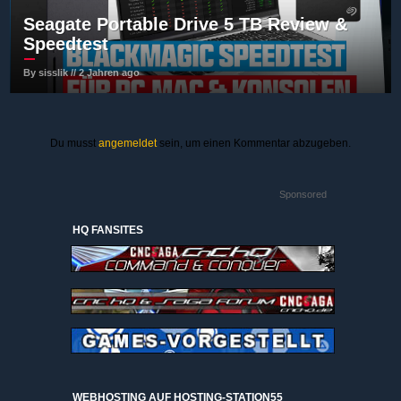
Seagate Portable Drive 5 TB Review &
Speedtest
By sisslik // 2 Jahren ago
Du musst
angemeldet
sein, um einen Kommentar abzugeben.
Sponsored
HQ FANSITES
WEBHOSTING AUF HOSTING-STATION55