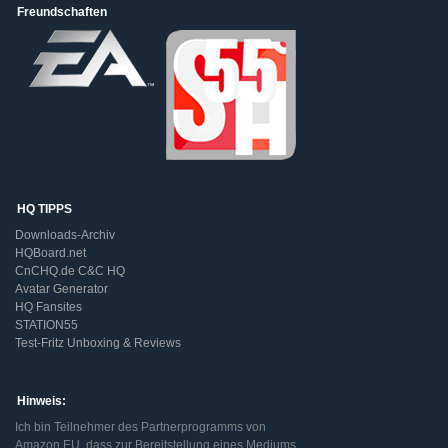
Freundschaften
HQ TIPPS
Downloads-Archiv
HQBoard.net
CnCHQ.de C&C HQ
Avatar Generator
HQ Fansites
STATION55
Test-Fritz Unboxing & Reviews
Hinweis:
Ich bin Teilnehmer des Partnerprogramms von
Amazon EU, dass zur Bereitstellung eines Mediums