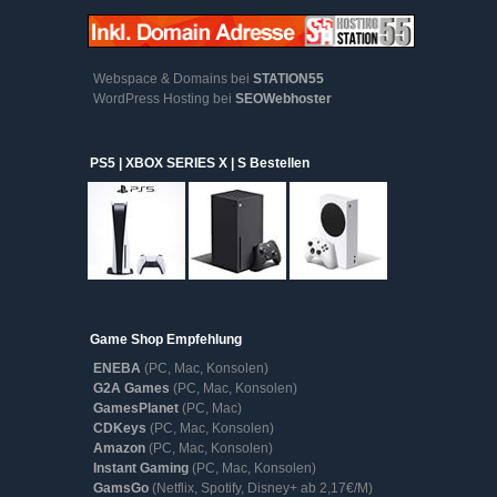
Webspace & Domains bei
STATION55
WordPress Hosting bei
SEOWebhoster
PS5 | XBOX SERIES X | S Bestellen
Game Shop Empfehlung
ENEBA
(PC, Mac, Konsolen)
G2A Games
(PC, Mac, Konsolen)
GamesPlanet
(PC, Mac)
CDKeys
(PC, Mac, Konsolen)
Amazon
(PC, Mac, Konsolen)
Instant Gaming
(PC, Mac, Konsolen)
GamsGo
(Netflix, Spotify, Disney+ ab 2,17€/M)