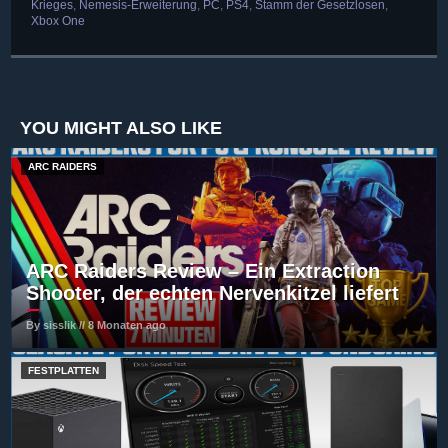
Krieges
,
Nemesis-Erweiterung
,
PC
,
PS4
,
Stamm der Gesetzlosen
,
Xbox One
YOU MIGHT ALSO LIKE
ARC RAIDERS
ARC Raiders Review – Ein Extraction
Shooter, der echten Nervenkitzel liefert
By sisslik // 8 Monaten ago
FESTPLATTEN