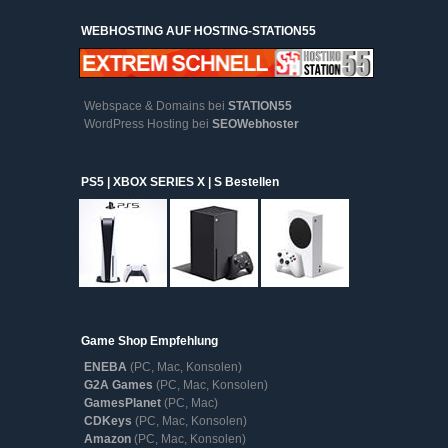
WEBHOSTING AUF HOSTING-STATION55
Webspace & Domains bei
STATION55
WordPress Hosting bei
SEOWebhoster
PS5 | XBOX SERIES X | S Bestellen
Game Shop Empfehlung
ENEBA
(PC, Mac, Konsolen)
G2A Games
(PC, Mac, Konsolen)
GamesPlanet
(PC, Mac)
CDKeys
(PC, Mac, Konsolen)
Amazon
(PC, Mac, Konsolen)