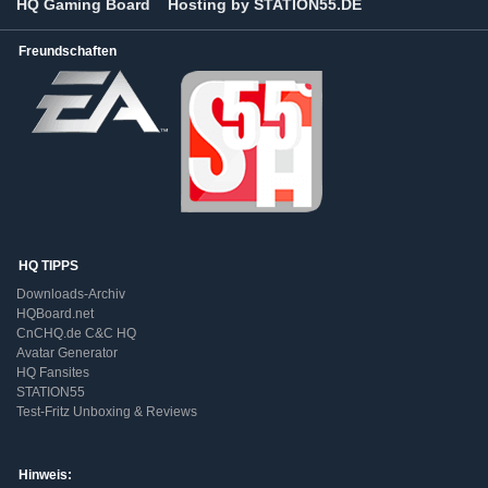
HQ Gaming Board
Hosting by STATION55.DE
Freundschaften
HQ TIPPS
Downloads-Archiv
HQBoard.net
CnCHQ.de C&C HQ
Avatar Generator
HQ Fansites
STATION55
Test-Fritz Unboxing & Reviews
Hinweis: