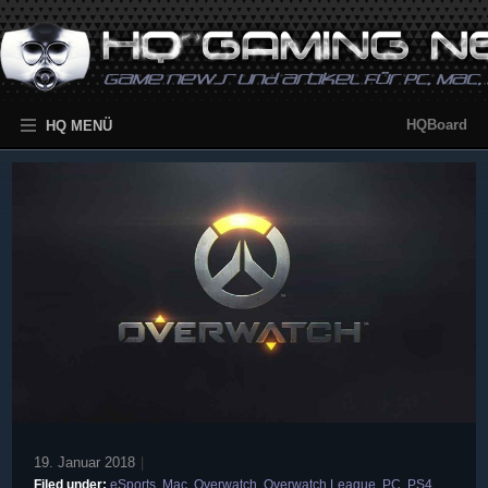
HQBoard
HQ MENÜ
19. Januar 2018
|
Filed under:
eSports
,
Mac
,
Overwatch
,
Overwatch League
,
PC
,
PS4
,