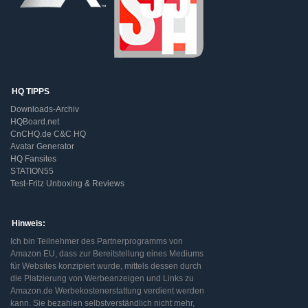
HQ TIPPS
Downloads-Archiv
HQBoard.net
CnCHQ.de C&C HQ
Avatar Generator
HQ Fansites
STATION55
Test-Fritz Unboxing & Reviews
Hinweis:
Ich bin Teilnehmer des Partnerprogramms von
Amazon EU, dass zur Bereitstellung eines Mediums
für Websites konzipiert wurde, mittels dessen durch
die Platzierung von Werbeanzeigen und Links zu
Amazon.de Werbekostenerstattung verdient werden
kann. Sie bezahlen selbstverständlich nicht mehr,