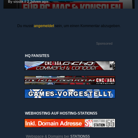
By sisslik // 2 Jahren ago
Du musst
angemeldet
sein, um einen Kommentar abzugeben.
Sponsored
HQ FANSITES
WEBHOSTING AUF HOSTING-STATION55
Webspace & Domains bei
STATION55