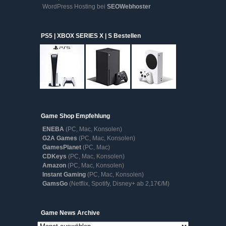
WordPress Hosting bei
SEOWebhoster
PS5 | XBOX SERIES X | S Bestellen
Game Shop Empfehlung
ENEBA
(PC, Mac, Konsolen)
G2A Games
(PC, Mac, Konsolen)
GamesPlanet
(PC, Mac)
CDKeys
(PC, Mac, Konsolen)
Amazon
(PC, Mac, Konsolen)
Instant Gaming
(PC, Mac, Konsolen)
GamsGo
(Netflix, Spotify, Disney+ ab 2,17€/M)
Game
Game News Archive
News