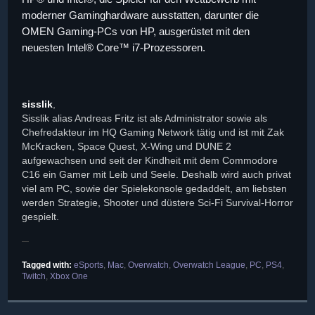
moderner Gaminghardware ausstatten, darunter die
OMEN Gaming-PCs von HP, ausgerüstet mit den
neuesten Intel® Core™ i7-Prozessoren.
sisslik
,
Sisslik alias Andreas Fritz ist als Administrator sowie als
Chefredakteur im HQ Gaming Network tätig und ist mit Zak
McKracken, Space Quest, X-Wing und DUNE 2
aufgewachsen und seit der Kindheit mit dem Commodore
C16 ein Gamer mit Leib und Seele. Deshalb wird auch privat
viel am PC, sowie der Spielekonsole gedaddelt, am liebsten
werden Strategie, Shooter und düstere Sci-Fi Survival-Horror
gespielt.
Tagged with:
eSports
,
Mac
,
Overwatch
,
Overwatch League
,
PC
,
PS4
,
Twitch
,
Xbox One