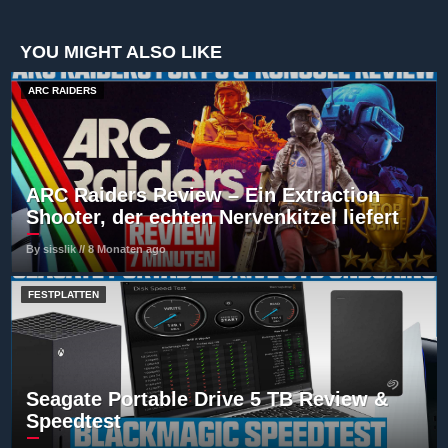
YOU MIGHT ALSO LIKE
ARC RAIDERS
ARC Raiders Review – Ein Extraction
Shooter, der echten Nervenkitzel liefert
By sisslik // 8 Monaten ago
FESTPLATTEN
Seagate Portable Drive 5 TB Review &
Speedtest