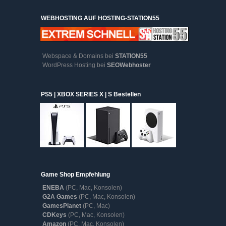
WEBHOSTING AUF HOSTING-STATION55
Webspace & Domains bei
STATION55
WordPress Hosting bei
SEOWebhoster
PS5 | XBOX SERIES X | S Bestellen
Game Shop Empfehlung
ENEBA
(PC, Mac, Konsolen)
G2A Games
(PC, Mac, Konsolen)
GamesPlanet
(PC, Mac)
CDKeys
(PC, Mac, Konsolen)
Amazon
(PC, Mac, Konsolen)