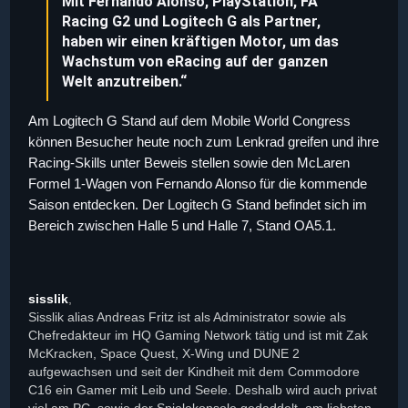
Mit Fernando Alonso, PlayStation, FA
Racing G2 und Logitech G als Partner,
haben wir einen kräftigen Motor, um das
Wachstum von eRacing auf der ganzen
Welt anzutreiben.“
Am Logitech G Stand auf dem Mobile World Congress
können Besucher heute noch zum Lenkrad greifen und ihre
Racing-Skills unter Beweis stellen sowie den McLaren
Formel 1-Wagen von Fernando Alonso für die kommende
Saison entdecken. Der Logitech G Stand befindet sich im
Bereich zwischen Halle 5 und Halle 7, Stand OA5.1.
sisslik
,
Sisslik alias Andreas Fritz ist als Administrator sowie als
Chefredakteur im HQ Gaming Network tätig und ist mit Zak
McKracken, Space Quest, X-Wing und DUNE 2
aufgewachsen und seit der Kindheit mit dem Commodore
C16 ein Gamer mit Leib und Seele. Deshalb wird auch privat
viel am PC, sowie der Spielekonsole gedaddelt, am liebsten