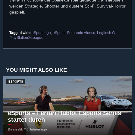
werden Strategie, Shooter und düstere Sci-Fi Survival-Horror
gespielt.
Tagged with:
eSport-Liga
,
eSports
,
Fernando Alonso
,
Logitech G
,
PlayStation®League
YOU MIGHT ALSO LIKE
ESPORTS
eSports – Ferrari Hublot Esports Series
startet durch
By sisslik // 6 Jahren ago