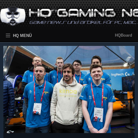
HQBoard
HQ MENÜ