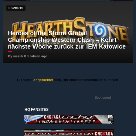
ESPORTS
Heroes of the Storm Global
Championship Western Clash – Kehrt
nächste Woche zurück zur IEM Katowice
By sisslik // 8 Jahren ago
Du musst
angemeldet
sein, um einen Kommentar abzugeben.
Sponsored
HQ FANSITES