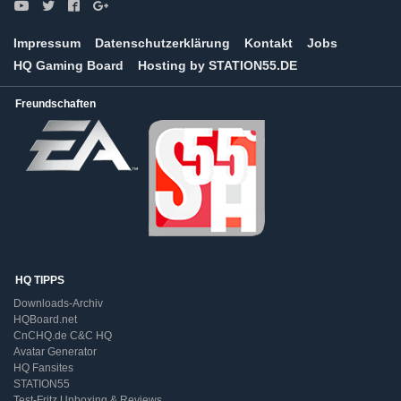
Impressum
Datenschutzerklärung
Kontakt
Jobs
HQ Gaming Board
Hosting by STATION55.DE
Freundschaften
HQ TIPPS
Downloads-Archiv
HQBoard.net
CnCHQ.de C&C HQ
Avatar Generator
HQ Fansites
STATION55
Test-Fritz Unboxing & Reviews